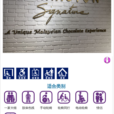
适合类别
一家大细
肢体伤残
手动轮椅
轮椅同行
电动轮椅
情侣