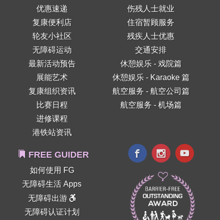
优惠速递
伤残人士就业
复康便利店
住宿暂顾服务
轮友小社区
残疾人士优惠
无障碍运动
交通安排
最新活动预告
休憩娱乐 - 戏院篇
展能艺术
休憩娱乐 - Karaoke 篇
复康组织资讯
航空服务 - 航空公司篇
比赛日程
航空服务 - 机场篇
进修课程
港铁站资讯
FREE GUIDER
如何使用 FG
无障碍生活 Apps
无障碍出游
无障碍认证计划