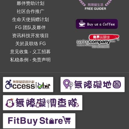
夥伴赞助计划
社区合作推广
生命天使捐赠计划
FG 团队及夥伴
资讯科技开发项目
关於及联络 FG
意见收集
-
义工招募
私稳条例
-
免责声明