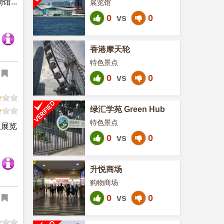
...
展览馆
0
vs
0
香港摩天轮
特色景点
0
vs
0
绿汇学苑 Green Hub
特色景点
及展览
0
vs
0
升悦商场
购物商场
0
vs
0