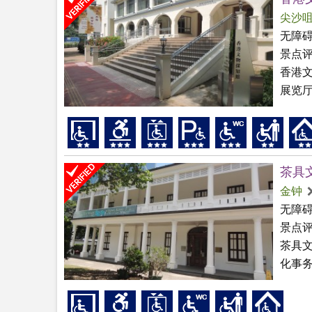
尖沙
无障
景点
香港
展览厅
茶具
金钟
无障
景点
茶具
化事务