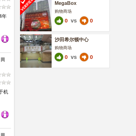
MegaBox
购物商场
4年
0
vs
0
沙田希尔顿中心
购物商场
0
vs
0
于机