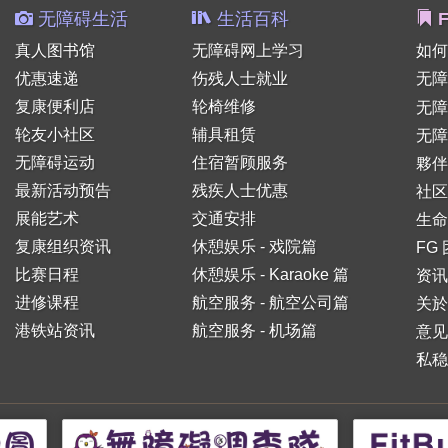
无障碍生活
生活百科
F
真人图书馆
无障碍网上学习
如何
优惠速递
伤残人士就业
无障
复康便利店
轮椅维修
无
轮友小社区
辅具租赁
无障
无障碍运动
住宿暂顾服务
夥伴
最新活动预告
残疾人士优惠
社区
展能艺术
交通安排
生命
复康组织资讯
休憩娱乐 - 戏院篇
FG
比赛日程
休憩娱乐 - Karaoke 篇
资讯
进修课程
航空服务 - 航空公司篇
关於
港铁站资讯
航空服务 - 机场篇
意见
私稳