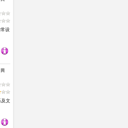
的常设
乐及文