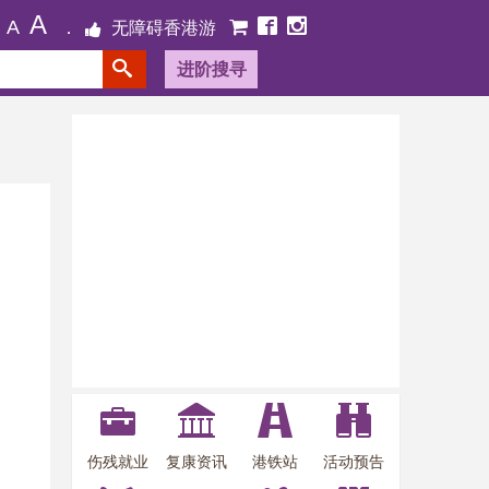
A
A
无障碍香港游
进阶搜寻
伤残就业
复康资讯
港铁站
活动预告