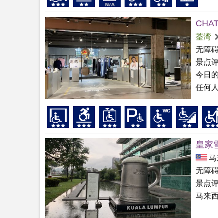
CHA
荃湾
无障
景点
今日
任何
皇家
马
无障
景点
马来西