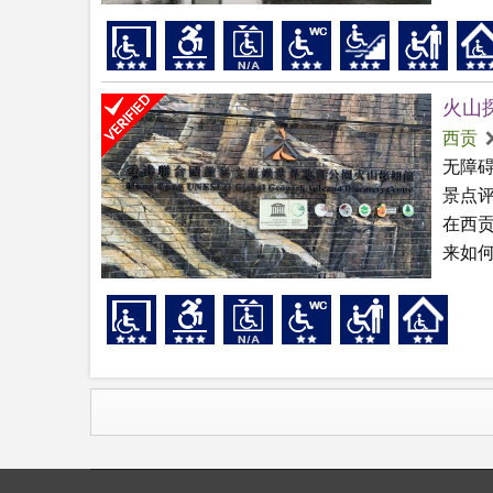
火山
西贡
无障
景点
在西
来如何