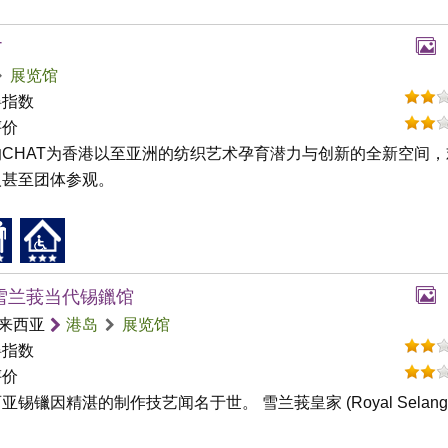
T
展览馆
碍指数
评价
的CHAT为香港以至亚洲的纺织艺术孕育潜力与创新的全新空间，
人甚至团体参观。
雪兰莪当代锡鑞馆
来西亚
港岛
展览馆
碍指数
评价
亚锡镴因精湛的制作技艺闻名于世。 雪兰莪皇家 (Royal Selangor)