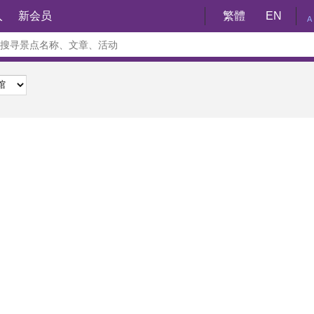
入
新会员
繁體
EN
A