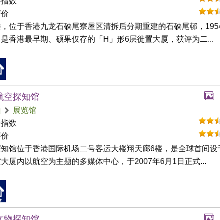
碍指数
评价
，位于香港九龙石硖尾寮屋区清拆后分期重建的石硖尾邨，195
是香港最早期、硕果仅存的「H」形6层徙置大厦，获评为二...
航空探知馆
山
展览馆
碍指数
评价
探知馆位于香港国际机场二号客运大楼翔天廊6楼，是全球首间设
大厦内以航空为主题的多媒体中心，于2007年6月1日正式...
文物探知馆