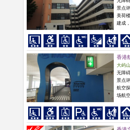
无障
景点
美荷楼
建成，
香港
大屿
无障
景点
航空
场航空
香港