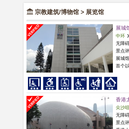
宗教建筑/博物馆 > 展览馆
展城
中环
无障
景点
展城
首个以
香港
尖沙
无障
景点