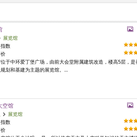
馆
展览馆
碍指数
评价
馆位于中环爱丁堡广场，由前大会堂附属建筑改造，楼高5层，是
规划和基建为主题的展览馆。...
太空馆
咀
展览馆
碍指数
评价