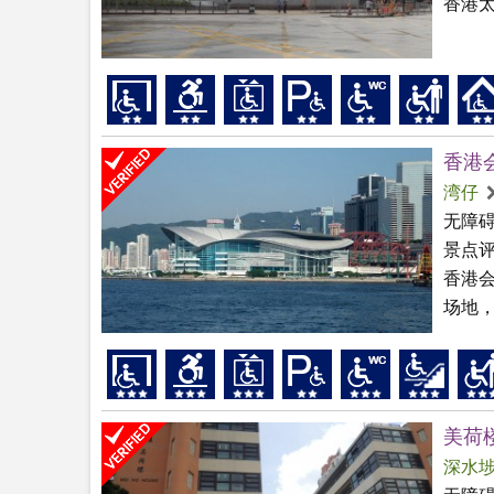
香港太
香港
湾仔
无障
景点
香港
场地，
美荷
深水