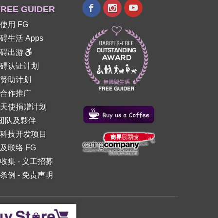
REE GUIDER
使用 FG
碍生活 Apps
障碍出游
碍认证计划
赞助计划
合作推广
天使捐赠计划
 团队及夥伴
科技开发项目
及联络 FG
收集
-
义工招募
条例
-
免责声明