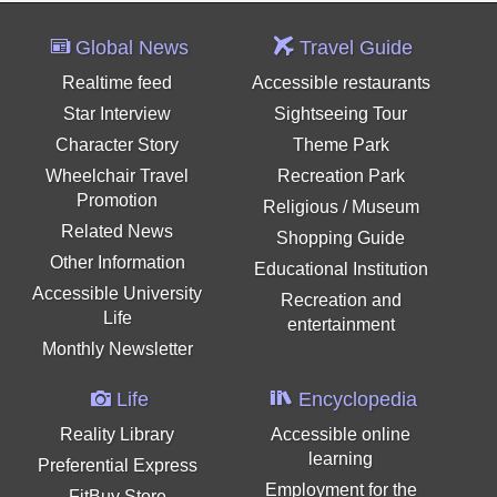
Global News
Travel Guide
Realtime feed
Accessible restaurants
Star Interview
Sightseeing Tour
Character Story
Theme Park
Wheelchair Travel
Recreation Park
Promotion
Religious / Museum
Related News
Shopping Guide
Other Information
Educational Institution
Accessible University
Recreation and
Life
entertainment
Monthly Newsletter
Life
Encyclopedia
Reality Library
Accessible online
learning
Preferential Express
Employment for the
FitBuy Store