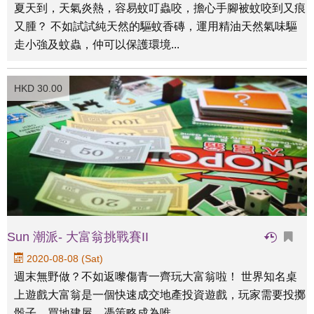
夏天到，天氣炎熱，容易蚊叮蟲咬，擔心手腳被蚊咬到又痕
又腫？ 不如試試純天然的驅蚊香磚，運用精油天然氣味驅
走小強及蚊蟲，仲可以保護環境...
HKD 30.00
Sun 潮派- 大富翁挑戰賽II
2020-08-08 (Sat)
週末無野做？不如返嚟傷青一齊玩大富翁啦！ 世界知名桌
上遊戲大富翁是一個快速成交地產投資遊戲，玩家需要投擲
骰子，買地建屋，憑策略成為唯...