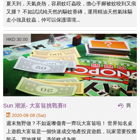
夏天到，天氣炎熱，容易蚊叮蟲咬，擔心手腳被蚊咬到又痕
又腫？ 不如試試純天然的驅蚊香磚，運用精油天然氣味驅
走小強及蚊蟲，仲可以保護環境...
HKD 30.00
Sun 潮派- 大富翁挑戰賽II
2020-08-08 (Sat)
週末無野做？不如返嚟傷青一齊玩大富翁啦！ 世界知名桌
上遊戲大富翁是一個快速成交地產投資遊戲，玩家需要投擲
骰子，買地建屋，憑策略成為唯...