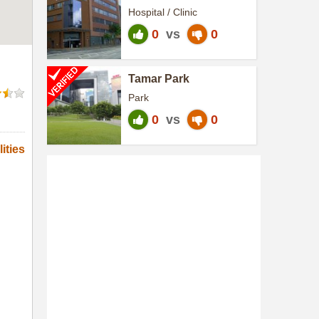
Hospital
Hospital / Clinic
0
vs
0
Tamar Park
Park
0
vs
0
ities