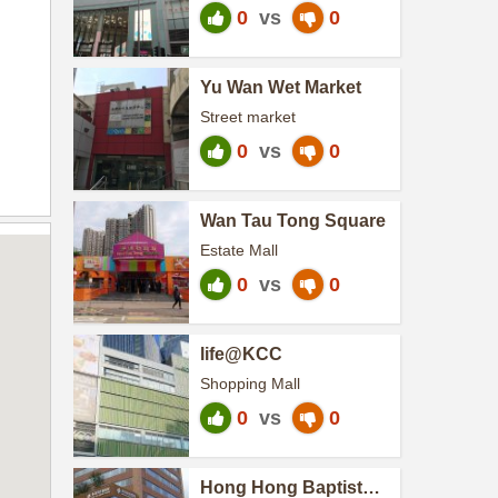
0
vs
0
Yu Wan Wet Market
Street market
0
vs
0
Wan Tau Tong Square
Estate Mall
0
vs
0
life@KCC
Shopping Mall
0
vs
0
Hong Hong Baptist