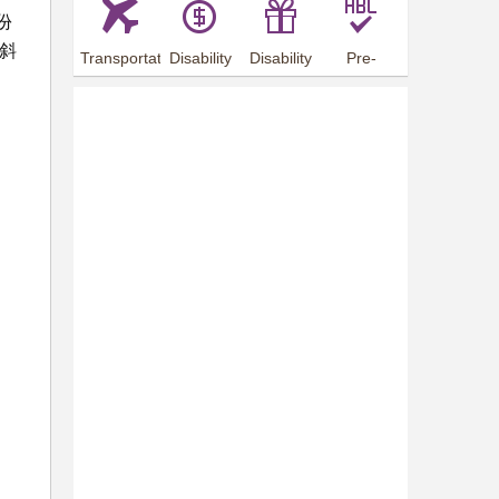
份
斜
Transportation
Disability
Disability
Pre-
Arrangements
Allowance
Offer
employment
training