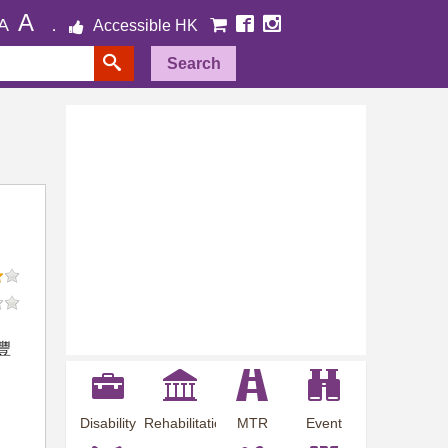
A
A
Accessible HK
Search
豐
Disability
Rehabilitation
MTR
Event
、
Employment
Information
Station
Preview