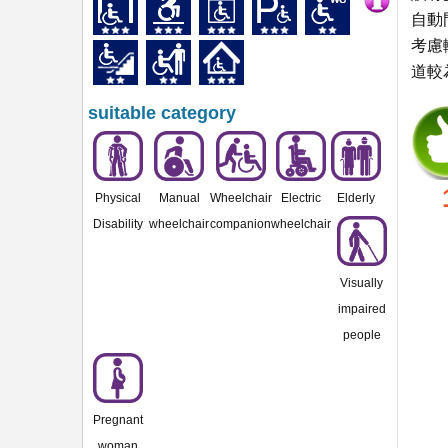
自動
考慮
道較
suitable category
Physical
Manual
Wheelchair
Electric
Elderly
Disability
wheelchair
companion
wheelchair
Visually
impaired
people
Pregnant
woman