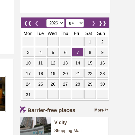
❰❰
❮
❯
❱❱
Mon
Tue
Wed
Thu
Fri
Sat
Sun
1
2
3
4
5
6
7
8
9
10
11
12
13
14
15
16
17
18
19
20
21
22
23
24
25
26
27
28
29
30
31
Barrier-free places
More
V city
Shopping Mall