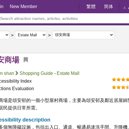
in
New Member
繁體
简体
A
安商場
n shan
Shopping Guide
-
Estate Mall
essibility Index
ctions Evaluation
商場是頌安邨的一個小型屋村商場，主要為頌安邨及鄰近居屋錦
居民提供日常所需。
ssibility description
多個無障礙設施，包括出入口、通道、暢通易達洗手間、升降機