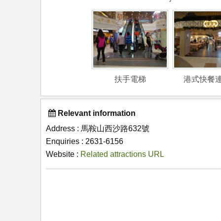
扶手電梯
港式快餐
Relevant information
Address : 馬鞍山西沙路632號
Enquiries : 2631-6156
Website :
Related attractions URL