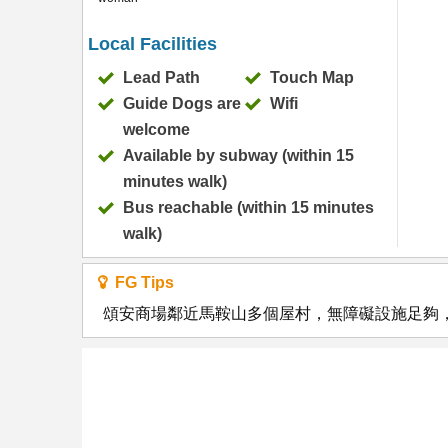
Local Facilities
Lead Path
Touch Map
Guide Dogs are
Wifi
welcome
Available by subway (within 15
minutes walk)
Bus reachable (within 15 minutes
walk)
FG Tips
頌安商場鄰近馬鞍山多個屋村，無障礙設施足夠