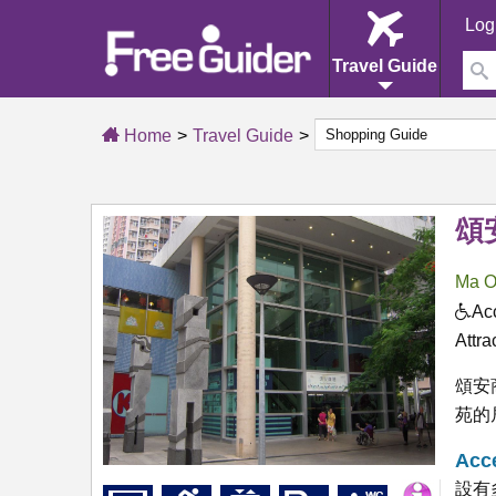
Log
Travel Guide
Home
Travel Guide
頌
Ma O
Acc
Attra
頌安
苑的
Acce
設有