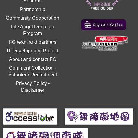
Scheme
Partnership
Community Cooperation
Life Angel Donation
Program
FG team and partners
IT Development Project
About and contact FG
Comment Collection
-
Volunteer Recruitment
Privacy Policy
-
Disclaimer