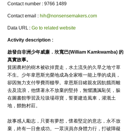
Contact number : 9766 1489
Contact email :
hih@nonsensemakers.com
Data URL :
Go to related website
Activity description :
啟發自非洲少年威廉．坎寬巴
(William Kamkwamba)
的
真實故事。
貧困農村的樹木被砍掉賣走，水土流失的久旱之地寸草
不生。少年韋恩斯光榮地成為全家唯一能上學的成員，
卻因無力支付學費而輟學。韋恩斯目睹親友因飢餓而離
去及流浪，他懷著永不放棄的堅持，無懼譏諷恥笑，躲
在圖書館學習及垃圾場尋寶，誓要建造風車，灌溉土
地，餵飽村莊。
故事感人勵志，只要有夢想，懷着堅定的意志，永不放
棄，終有一日會成功。一眾演員亦身體力行，打破障礙