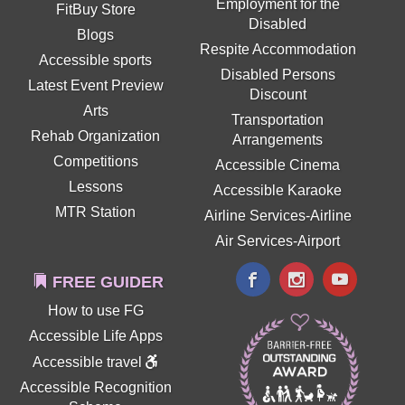
Employment for the
FitBuy Store
Disabled
Blogs
Respite Accommodation
Accessible sports
Disabled Persons
Latest Event Preview
Discount
Arts
Transportation
Rehab Organization
Arrangements
Competitions
Accessible Cinema
Lessons
Accessible Karaoke
MTR Station
Airline Services-Airline
Air Services-Airport
FREE GUIDER
How to use FG
Accessible Life Apps
Accessible travel
Accessible Recognition