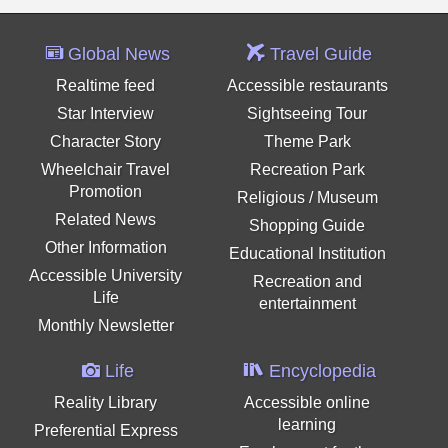
Global News
Travel Guide
Realtime feed
Accessible restaurants
Star Interview
Sightseeing Tour
Character Story
Theme Park
Wheelchair Travel
Recreation Park
Promotion
Religious / Museum
Related News
Shopping Guide
Other Information
Educational Institution
Accessible University
Recreation and
Life
entertainment
Monthly Newsletter
Life
Encyclopedia
Reality Library
Accessible online
learning
Preferential Express