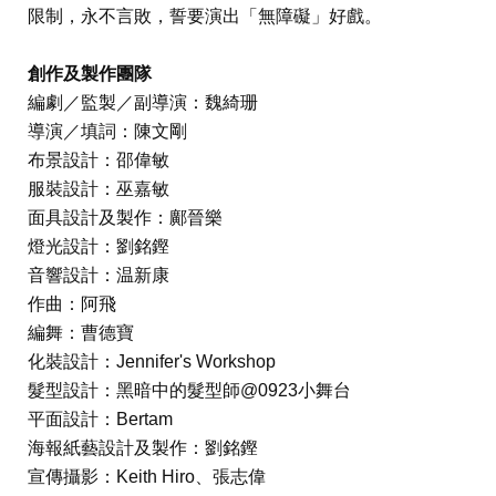
限制，永不言敗，誓要演出「無障礙」好戲。
創作及製作團隊
編劇／監製／副導演：魏綺珊
導演／填詞：陳文剛
布景設計：邵偉敏
服裝設計：巫嘉敏
面具設計及製作：鄺晉樂
燈光設計：劉銘鏗
音響設計：温新康
作曲：阿飛
編舞：曹德寶
化裝設計：Jennifer's Workshop
髮型設計：黑暗中的髮型師@0923小舞台
平面設計：Bertam
海報紙藝設計及製作：劉銘鏗
宣傳攝影：Keith Hiro、張志偉