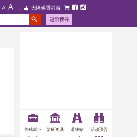
A
A
无障碍香港游
进阶搜寻
伤残就业
复康资讯
港铁站
活动预告