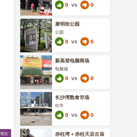
0
vs
0
唐明街公园
公园
0
vs
0
新高登电脑商场
电脑城
0
vs
0
长沙湾熟食市场
街市
0
vs
0
赤柱湾 + 赤柱天后古庙