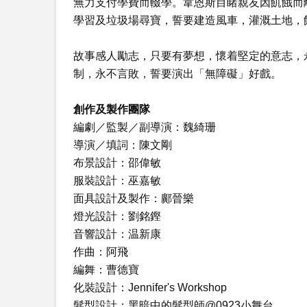
無力支付學費而輟學。韋恩斯目睹親友因飢餓而
學習及垃圾場尋寶，誓要建造風車，灌溉土地，
故事感人勵志，只要有夢想，懷着堅定的意志，
制，永不言敗，誓要演出「無障礙」好戲。
創作及製作團隊
編劇／監製／副導演：魏綺珊
導演／填詞：陳文剛
布景設計：邵偉敏
服裝設計：巫嘉敏
面具設計及製作：鄺晉樂
燈光設計：劉銘鏗
音響設計：温新康
作曲：阿飛
編舞：曹德寶
化裝設計：Jennifer's Workshop
髮型設計：黑暗中的髮型師@0923小舞台