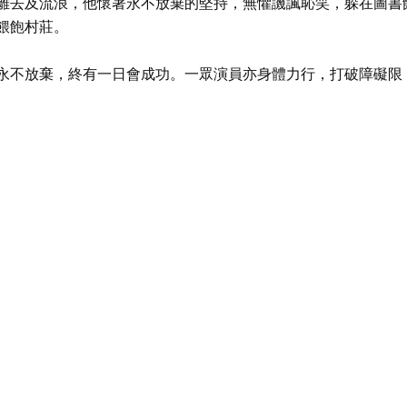
離去及流浪，他懷著永不放棄的堅持，無懼譏諷恥笑，躲在圖書
餵飽村莊。
永不放棄，終有一日會成功。一眾演員亦身體力行，打破障礙限