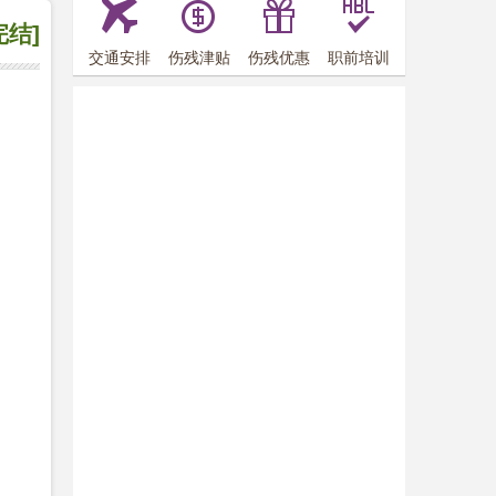
完结]
交通安排
伤残津贴
伤残优惠
职前培训