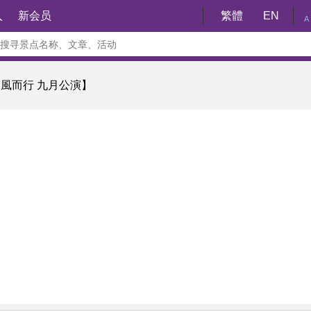
入
新会员
繁體
EN
A
逆風而行 九月公演】