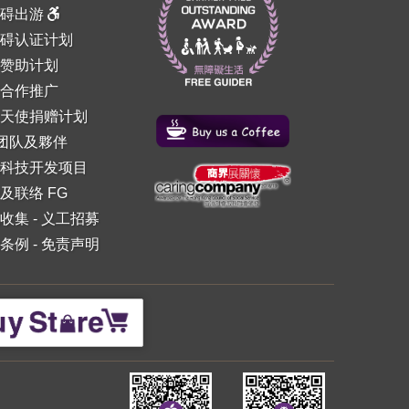
障碍出游
碍认证计划
赞助计划
合作推广
天使捐赠计划
 团队及夥伴
科技开发项目
及联络 FG
收集
-
义工招募
条例
-
免责声明