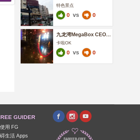
特色景点
0
vs
0
九龙湾MegaBox CEO
Neway
卡啦OK
0
vs
0
REE GUIDER
使用 FG
碍生活 Apps