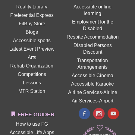
Reality Library
Accessible online
learning
Preferential Express
Employment for the
FitBuy Store
Disabled
Blogs
Respite Accommodation
Accessible sports
Disabled Persons
Latest Event Preview
Discount
Arts
Transportation
Rehab Organization
Arrangements
Competitions
Accessible Cinema
Lessons
Accessible Karaoke
MTR Station
Airline Services-Airline
Air Services-Airport
FREE GUIDER
How to use FG
Accessible Life Apps