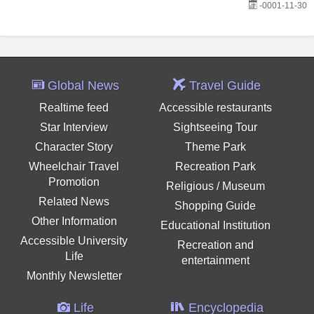
-0001-11-30
Global News
Travel Guide
Realtime feed
Accessible restaurants
Star Interview
Sightseeing Tour
Character Story
Theme Park
Wheelchair Travel
Recreation Park
Promotion
Religious / Museum
Related News
Shopping Guide
Other Information
Educational Institution
Accessible University
Recreation and
Life
entertainment
Monthly Newsletter
Life
Encyclopedia