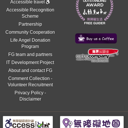
Accessible travel
Accessible Recognition
Scheme
Partnership
Community Cooperation
Life Angel Donation
Program
FG team and partners
IT Development Project
About and contact FG
Comment Collection
-
Volunteer Recruitment
Privacy Policy
-
Disclaimer