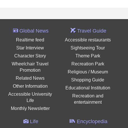
Global News
Travel Guide
Realtime feed
Accessible restaurants
Star Interview
Sightseeing Tour
Character Story
Theme Park
Wheelchair Travel
Recreation Park
Promotion
Religious / Museum
Related News
Shopping Guide
Other Information
Educational Institution
Accessible University
Recreation and
Life
entertainment
Monthly Newsletter
Life
Encyclopedia