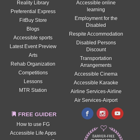
Reality Library
Accessible online
learning
Preferential Express
Employment for the
FitBuy Store
Disabled
Blogs
Respite Accommodation
Accessible sports
Disabled Persons
Latest Event Preview
Discount
Arts
Transportation
Rehab Organization
Arrangements
Competitions
Accessible Cinema
Lessons
Accessible Karaoke
MTR Station
Airline Services-Airline
Air Services-Airport
FREE GUIDER
How to use FG
Accessible Life Apps