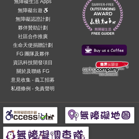
無障礙生活 Apps
無障礙出遊
無障礙認證計劃
夥伴贊助計劃
社區合作推廣
生命天使捐贈計劃
FG 團隊及夥伴
資訊科技開發項目
關於及聯絡 FG
意見收集
-
義工招募
私穩條例
-
免責聲明