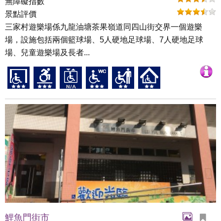
無障礙指數
景點評價
三家村遊樂場係九龍油塘茶果嶺道同四山街交界一個遊樂
場，設施包括兩個籃球場、5人硬地足球場、7人硬地足球
場、兒童遊樂場及長者...
鯉魚門街市