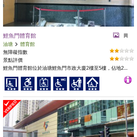
鯉魚門體育館
油塘
體育館
無障礙指數
景點評價
鯉魚門體育館位於油塘鯉魚門市政大廈2樓至5樓，佔地2...