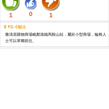
0
1
1
FG 小貼士
雅濤居購物商場毗鄰港鐵馬鞍山站，屬於小型商場，輪椅人
士可以單獨前往。