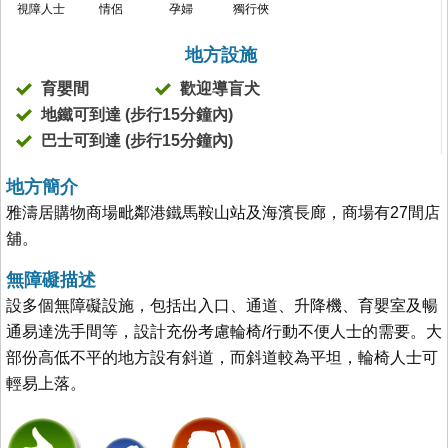
視障人士
情侶
孕婦
獨行俠
地方設施
育嬰間
歡迎導盲犬
地鐵可到達 (步行15分鐘內)
巴士可到達 (步行15分鐘內)
地方簡介
雅濤居購物商場毗鄰港鐵馬鞍山站及海濱長廊，商場有27間店
舖。
無障礙描述
設多個無障礙設施，包括出入口、通道、升降機、育嬰室及暢
通易達洗手間等，設計充份考慮輪椅/行動不便人士的需要。大
部份高低不平的地方設有斜道，而斜道較為平坦，輪椅人士可
輕易上落。