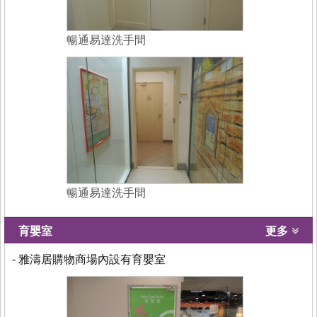
暢通易達洗手間
暢通易達洗手間
育嬰室
更多
- 雅濤居購物商場內設有育嬰室