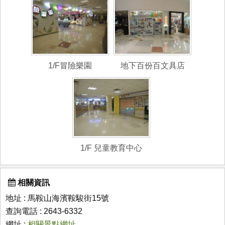
1/F冒險樂園
地下百份百文具店
1/F 兒童教育中心
相關資訊
地址 : 馬鞍山海濱鞍駿街15號
查詢電話 : 2643-6332
網址 :
相關景點網址