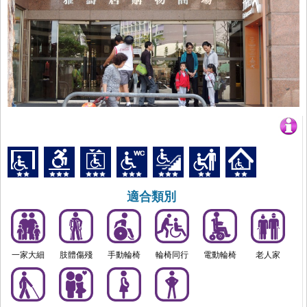
適合類別
一家大細
肢體傷殘
手動輪椅
輪椅同行
電動輪椅
老人家