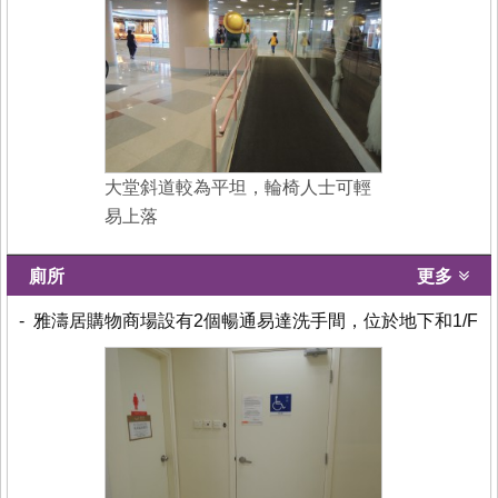
大堂斜道較為平坦，輪椅人士可輕
易上落
廁所
更多
- 雅濤居購物商場設有2個暢通易達洗手間，位於地下和1/F