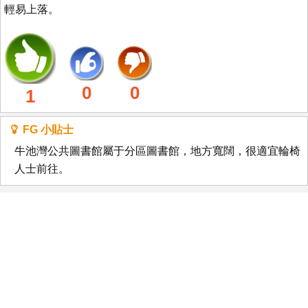
輕易上落。
0
0
1
FG 小貼士
牛池灣公共圖書館屬于分區圖書館，地方寬闊，很適宜輪椅
人士前往。