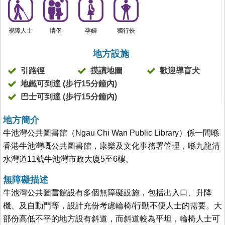
視障人士
情侶
孕婦
獨行俠
地方設施
引路徑
摸讀地圖
歡迎導盲犬
地鐵可到達 (步行15分鐘內)
巴士可到達 (步行15分鐘內)
地方簡介
牛池灣公共圖書館（Ngau Chi Wan Public Library）係一間喺
香港牛池灣嘅公共圖書館，康樂及文化事務署管理，喺九龍清
水灣道11號牛池灣市政大廈5至6樓。
無障礙描述
牛池灣公共圖書館設有多個無障礙設施，包括出入口、升降
機、及自動門等，設計充份考慮輪椅/行動不便人士的需要。大
部份高低不平的地方設有斜道，而斜道較為平坦，輪椅人士可