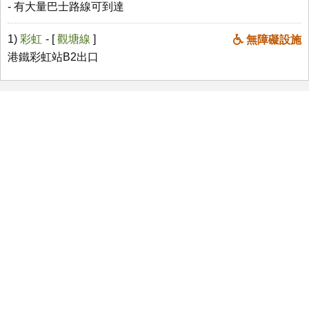
- 有大量巴士路線可到達
1)
彩虹
- [
觀塘線
]
無障礙設施
港鐵彩虹站B2出口