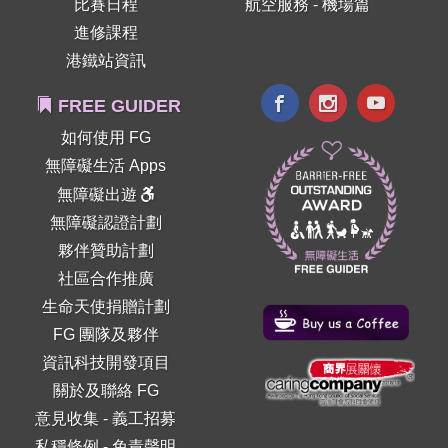
比賽日程
航空服務 - 機場篇
進修課程
港鐵站資訊
FREE GUIDER
如何使用 FG
無障礙生活 Apps
無障礙出遊
無障礙認證計劃
夥伴贊助計劃
社區合作推廣
生命天使捐贈計劃
FG 團隊及夥伴
資訊科技開發項目
關於及聯絡 FG
意見收集
-
義工招募
私穩條例
-
免責聲明