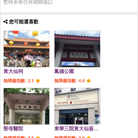
暫時未有任何相關遊記
您可能還喜歡
黃大仙祠
鳳德公園
無障礙指數: 3.3
無障礙指數: 4.0
聖母醫院
東華三院黃大仙簽品
哲理中心