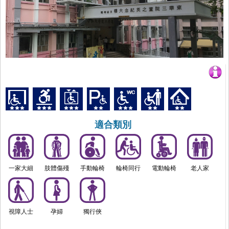
適合類別
一家大細
肢體傷殘
手動輪椅
輪椅同行
電動輪椅
老人家
視障人士
孕婦
獨行俠