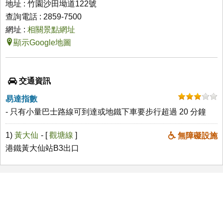
地址 : 竹園沙田坳道122號
查詢電話 : 2859-7500
網址 :
相關景點網址
顯示Google地圖
交通資訊
易達指數
- 只有小量巴士路線可到達或地鐵下車要步行超過 20 分鐘
1)
黃大仙
- [
觀塘線
]
無障礙設施
港鐵黃大仙站B3出口