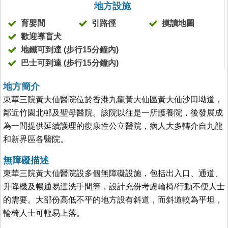
地方設施
育嬰間
引路徑
摸讀地圖
歡迎導盲犬
地鐵可到達 (步行15分鐘內)
巴士可到達 (步行15分鐘內)
地方簡介
東華三院黃大仙醫院位於香港九龍黃大仙區黃大仙沙田坳道，
鄰近竹園北邨及聖母醫院。該院以往是一所護養院，後發展成
為一間提供延續護理的復康性公立醫院，病人大多轉介自九龍
和新界區各醫院。
無障礙描述
東華三院黃大仙醫院設多個無障礙設施，包括出入口、通道、
升降機及暢通易達洗手間等，設計充份考慮輪椅/行動不便人士
的需要。大部份高低不平的地方設有斜道，而斜道較為平坦，
輪椅人士可輕易上落。