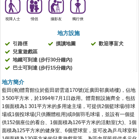
視障人士
情侶
攝影友
獨行俠
地方設施
引路徑
摸讀地圖
歡迎導盲犬
兒童遊戲區
地鐵可到達 (步行30分鐘內)
巴士可到達 (步行15分鐘內)
地方簡介
藍田(南)體育館位於藍田碧雲道170號(近廣田邨廣靖樓)，佔地
3 500平方米，於1994年7月1日啟用。體育館設施齊全，包括
1個面積為1 301平方米的多用途主場，可提供2個籃球場/排球
場或1個投球場(只供團體租用)或8個羽毛球場，並設有一個提
供152個座位的看台、1個面積為126平方米的活動室(大)、1個
面積為125平方米的健身室、6個壁球室，並可改為乒乓球室和
1個面積為130平方米的兒童遊戲室等。為區內居民提供多元化