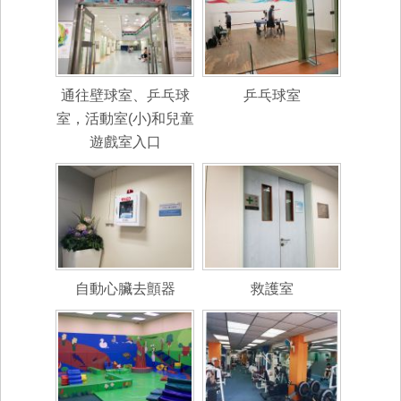
通往壁球室、乒乓球
乒乓球室
室，活動室(小)和兒童
遊戲室入口
自動心臟去顫器
救護室