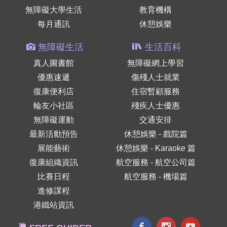
無障礙大學生活
教育機構
每月通訊
休憩娛樂
無障礙生活
生活百科
真人圖書館
無障礙網上學習
優惠速遞
傷殘人士就業
復康便利店
住宿暫顧服務
輪友小社區
殘疾人士優惠
無障礙運動
交通安排
最新活動預告
休憩娛樂 - 戲院篇
展能藝術
休憩娛樂 - Karaoke 篇
復康組織資訊
航空服務 - 航空公司篇
比賽日程
航空服務 - 機場篇
進修課程
港鐵站資訊