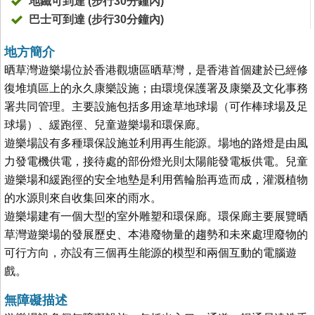
地鐵可到達 (步行30分鐘內)
巴士可到達 (步行30分鐘內)
地方簡介
晒草灣遊樂場位於香港觀塘區晒草灣，是香港首個建於已經修
復堆填區上的永久康樂設施；由環境保護署及康樂及文化事務
署共同管理。主要設施包括多用途草地球場（可作棒球場及足
球場）、緩跑徑、兒童遊樂場和環保廊。
遊樂場設有多種環保設施並利用再生能源。場地的路燈是由風
力發電機供電，接待處的部份燈光則太陽能發電板供電。兒童
遊樂場和緩跑徑的安全地墊是利用舊輪胎再造而成，灌溉植物
的水源則來自收集回來的雨水。
遊樂場建有一個大型的室外雕塑和環保廊。環保廊主要展覽晒
草灣遊樂場的發展歷史、本港廢物量的趨勢和未來處理廢物的
可行方向，亦設有三個再生能源的模型和兩個互動的電腦遊
戲。
無障礙描述