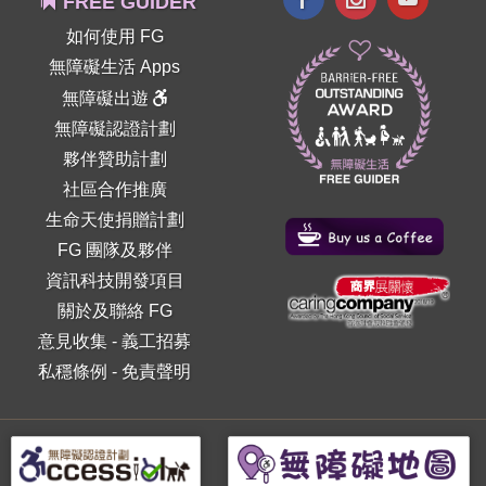
FREE GUIDER
如何使用 FG
無障礙生活 Apps
無障礙出遊
無障礙認證計劃
夥伴贊助計劃
社區合作推廣
生命天使捐贈計劃
FG 團隊及夥伴
資訊科技開發項目
關於及聯絡 FG
意見收集
-
義工招募
私穩條例
-
免責聲明