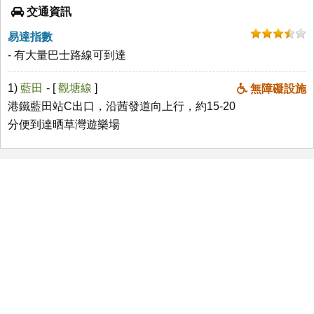
交通資訊
易達指數
- 有大量巴士路線可到達
1)
藍田
- [
觀塘線
]
無障礙設施
港鐵藍田站C出口，沿茜發道向上行，約15-20
分便到達晒草灣遊樂場