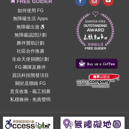
FREE GUIDER
如何使用 FG
無障礙生活 Apps
無障礙出遊
無障礙認證計劃
夥伴贊助計劃
社區合作推廣
生命天使捐贈計劃
FG 團隊及夥伴
資訊科技開發項目
關於及聯絡 FG
意見收集
-
義工招募
私穩條例
-
免責聲明