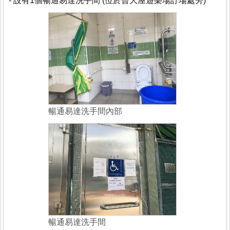
- 設有1個暢通易達洗手間 (位於曾大屋遊樂場訂場處旁)
暢通易達洗手間內部
暢通易達洗手間