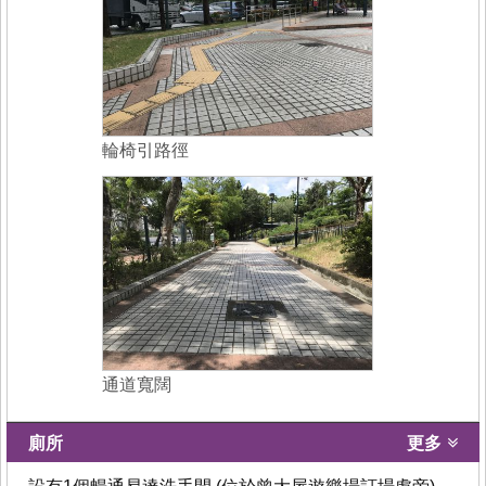
輪椅引路徑
通道寬闊
廁所
更多