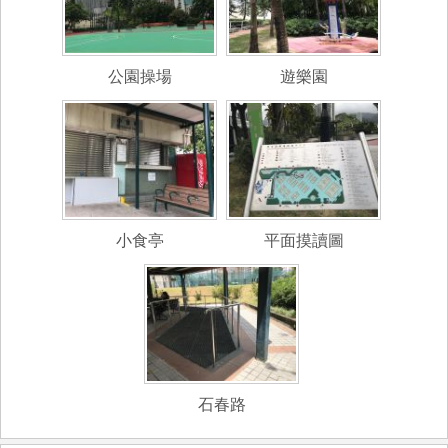
公園操場
遊樂園
小食亭
平面摸讀圖
石春路