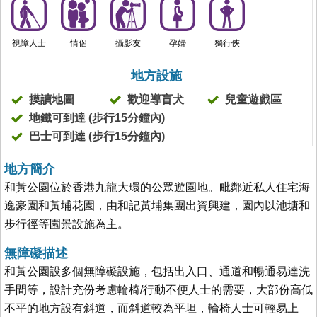
視障人士
情侶
攝影友
孕婦
獨行俠
地方設施
摸讀地圖
歡迎導盲犬
兒童遊戲區
地鐵可到達 (步行15分鐘內)
巴士可到達 (步行15分鐘內)
地方簡介
和黃公園位於香港九龍大環的公眾遊園地。毗鄰近私人住宅海
逸豪園和黃埔花園，由和記黃埔集團出資興建，園內以池塘和
步行徑等園景設施為主。
無障礙描述
和黃公園設多個無障礙設施，包括出入口、通道和暢通易達洗
手間等，設計充份考慮輪椅/行動不便人士的需要，大部份高低
不平的地方設有斜道，而斜道較為平坦，輪椅人士可輕易上