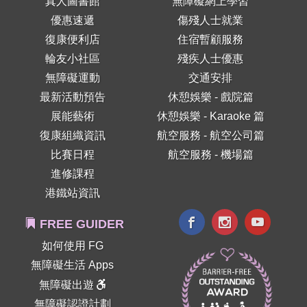
真人圖書館
無障礙網上學習
優惠速遞
傷殘人士就業
復康便利店
住宿暫顧服務
輪友小社區
殘疾人士優惠
無障礙運動
交通安排
最新活動預告
休憩娛樂 - 戲院篇
展能藝術
休憩娛樂 - Karaoke 篇
復康組織資訊
航空服務 - 航空公司篇
比賽日程
航空服務 - 機場篇
進修課程
港鐵站資訊
FREE GUIDER
如何使用 FG
無障礙生活 Apps
無障礙出遊
無障礙認證計劃