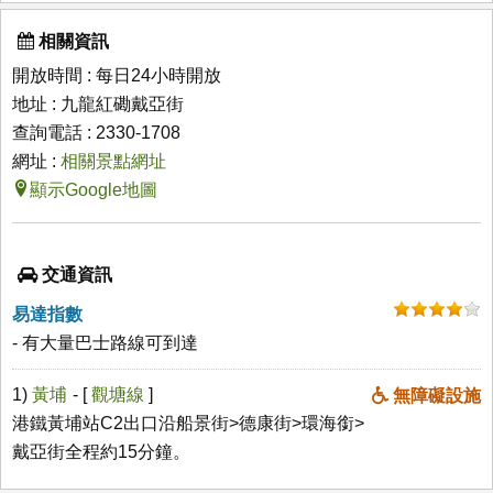
相關資訊
開放時間 : 每日24小時開放
地址 : 九龍紅磡戴亞街
查詢電話 : 2330-1708
網址 :
相關景點網址
顯示Google地圖
交通資訊
易達指數
- 有大量巴士路線可到達
1)
黃埔
- [
觀塘線
]
無障礙設施
港鐵黃埔站C2出口沿船景街>德康街>環海銜>
戴亞街全程約15分鐘。