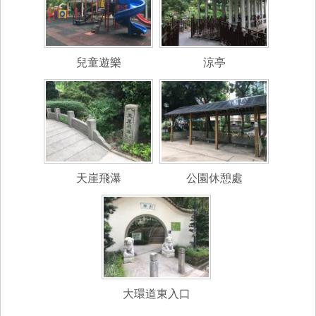
兒童遊樂
涼亭
天崖飛瀑
公園休憩處
大環道東入口