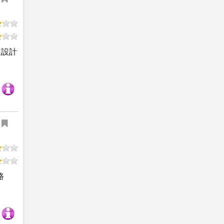
道設計
路