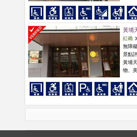
黃埔
紅磡
無障
景點
黃埔天
物、美