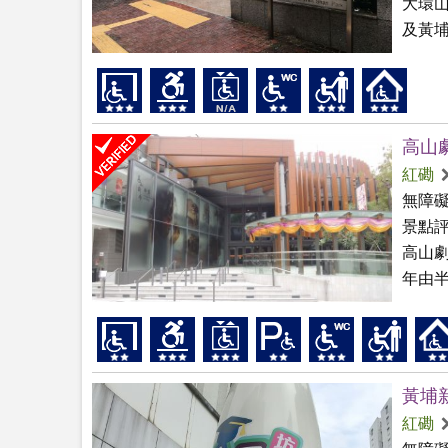
大環
及黃埔
高山
紅磡
無障
景點
高山劇
年由半
黃埔
紅磡