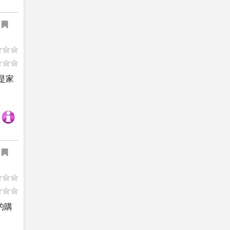
是家
的購