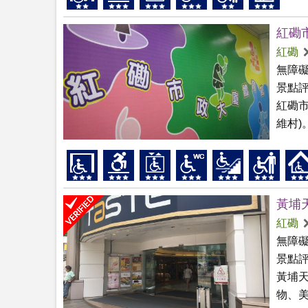
紅磡
紅磡
無障
景點
紅磡市
維村)
黃埔
紅磡
無障
景點
黃埔天
物、美