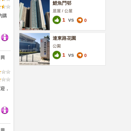
鯉魚門邨
居屋 / 公屋
的購
1
vs
0
達東路花園
公園
1
vs
0
歡迎，