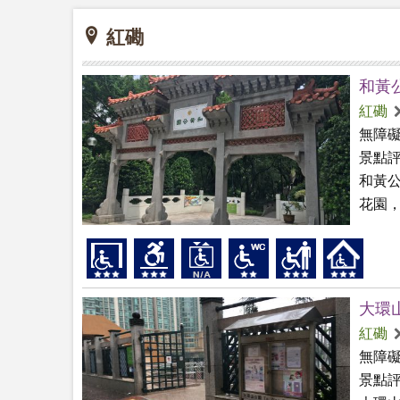
紅磡
和黃
紅磡
無障
景點
和黃
花園，
大環
紅磡
無障
景點