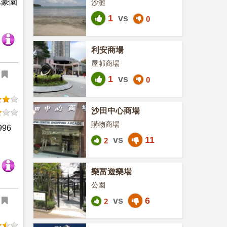
逸豪園
沙灘
1
vs
0
利安商場
屋邨商場
1
vs
0
沙田中心商場
購物商場
96
vs
11
2
樂富遊樂場
公園
vs
6
2