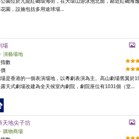
山公園位於九龍紅磡環海街，在大環山游泳池北面，鄰近紅磡海
花園，設施包括多用途球場...
劇場
演藝場地
礙指數
評價
場是香港的一個表演場地，以粵劇表演為主。高山劇場舊翼於19
露天式劇場改建為全天候室內劇院，劇院座位有1031個（堂...
新天地尖子坊
購物商場