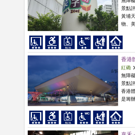
無障
景點
黃埔天
物、美
香港
紅磡
無障
景點
香港體
是籌辦
嘉禾 