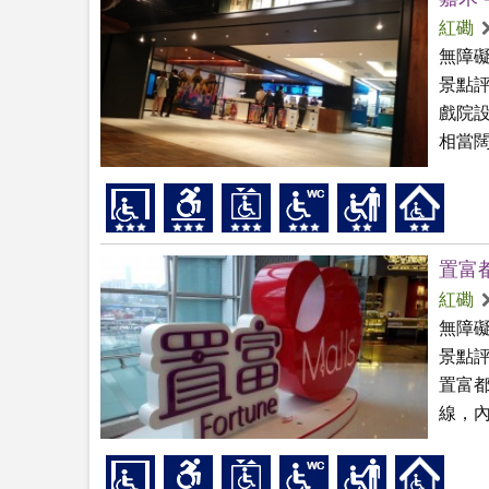
紅磡
無障
景點
戲院
相當闊
置富
紅磡
無障
景點
置富都
線，內