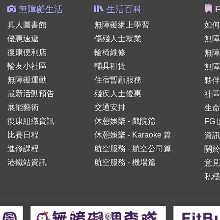
無障礙生活
生活百科
F
真人圖書館
無障礙網上學習
如何
優惠速遞
傷殘人士就業
無障
復康便利店
輪椅維修
無
輪友小社區
輔具租賃
無障
無障礙運動
住宿暫顧服務
夥伴
最新活動預告
殘疾人士優惠
社區
展能藝術
交通安排
生命
復康組織資訊
休憩娛樂 - 戲院篇
FG
比賽日程
休憩娛樂 - Karaoke 篇
資訊
進修課程
航空服務 - 航空公司篇
關於
港鐵站資訊
航空服務 - 機場篇
意見
私穩