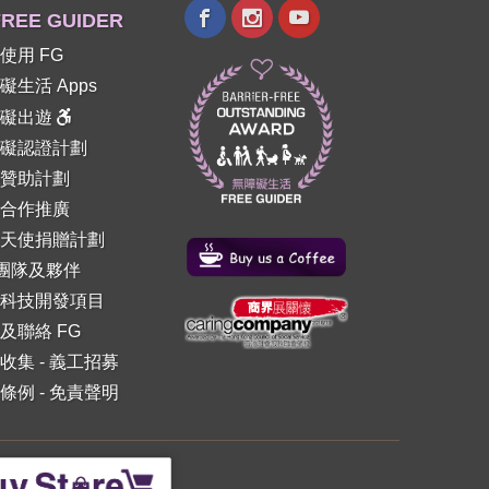
REE GUIDER
使用 FG
礙生活 Apps
障礙出遊
礙認證計劃
贊助計劃
合作推廣
天使捐贈計劃
 團隊及夥伴
科技開發項目
及聯絡 FG
收集
-
義工招募
條例
-
免責聲明