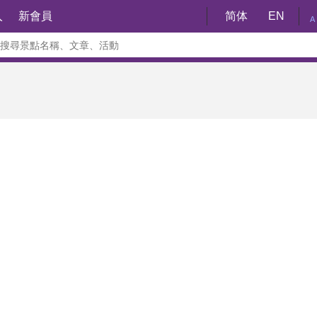
入
新會員
简体
EN
A