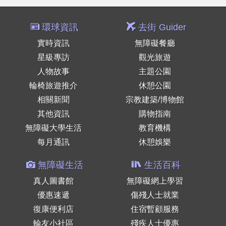
環球資訊
去街 Guider
實時資訊
無障礙餐廳
星級專訪
觀光旅遊
人物故事
主題公園
輪椅旅遊推介
休憩公園
相關新聞
宗教建築/博物館
其他資訊
購物指南
無障礙大學生活
教育機構
每月通訊
休憩娛樂
無障礙生活
生活百科
真人圖書館
無障礙網上學習
優惠速遞
傷殘人士就業
復康便利店
住宿暫顧服務
輪友小社區
殘疾人士優惠