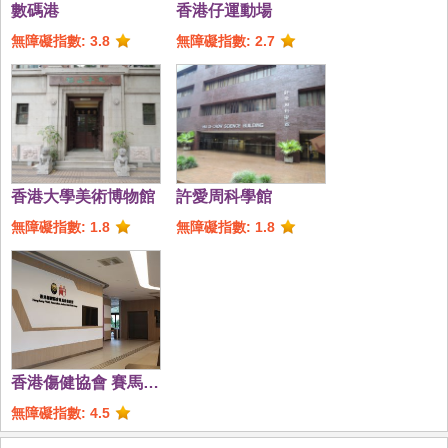
數碼港
香港仔運動場
無障礙指數: 3.8
無障礙指數: 2.7
香港大學美術博物館
許愛周科學館
無障礙指數: 1.8
無障礙指數: 1.8
香港傷健協會 賽馬會
傷健營
無障礙指數: 4.5