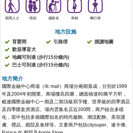
視障人士
情侶
攝影友
孕婦
獨行俠
地方設施
育嬰間
引路徑
摸讀地圖
歡迎導盲犬
地鐵可到達 (步行15分鐘內)
巴士可到達 (步行15分鐘內)
地方簡介
國際金融中心商場（ifc mall）商場分兩期落成，分別於1999
年及2004年初開業。商場樓高四層，總面積達80萬平方呎，
毗連國際金融中心一期及二期頂級寫字樓、世界級的四季酒店
及四季匯套房酒店。場內雲集名店近200間，商戶組合多樣
化，當中包括多個國際知名的時尚服飾、潮流配飾、美容護
膚、禮品、戲院及食肆等。主要商戶包括citysuper、連卡佛、
Palace ifc 戲院及Apple Store。