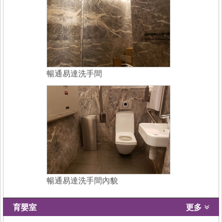
暢通易達洗手間
暢通易達洗手間內貌
育嬰室
更多