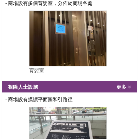
- 商場設有多個育嬰室，分佈於商場各處
育嬰室
視障人士設施
更多
- 商場設有摸讀平面圖和引路徑