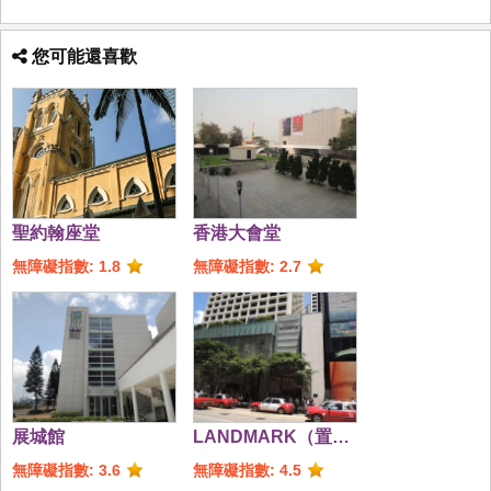
您可能還喜歡
聖約翰座堂
香港大會堂
無障礙指數: 1.8
無障礙指數: 2.7
展城館
LANDMARK（置地
廣場）
無障礙指數: 3.6
無障礙指數: 4.5