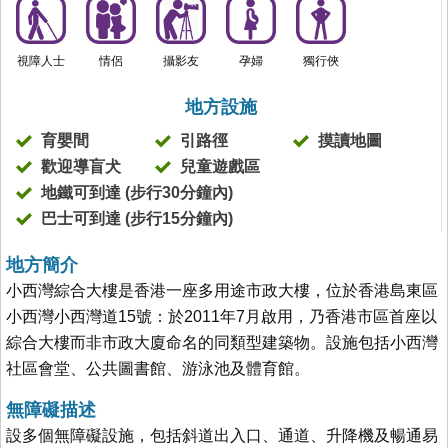
視障人士
情侶
攝影友
孕婦
獨行俠
地方設施
育嬰間
引路徑
摸讀地圖
歡迎導盲犬
兒童遊戲區
地鐵可到達 (步行30分鐘內)
巴士可到達 (步行15分鐘內)
地方簡介
小西灣綜合大樓是香港一座多用途市政大樓，位於香港島東區
小西灣小西灣道15號：於2011年7月啟用，乃香港市區首座以
綜合大樓而非市政大廈命名的同類型建築物。設施包括小西灣
社區會堂、公共圖書館、游泳池及體育館。
無障礙描述
設多個無障礙設施，包括斜道出入口、通道、升降機及暢通易