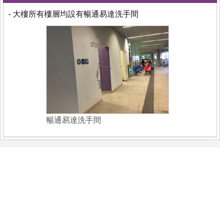
- 大樓所有樓層均設有暢通易達洗手間
暢通易達洗手間