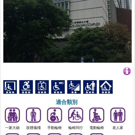
適合類別
一家大細
肢體傷殘
手動輪椅
輪椅同行
電動輪椅
老人家