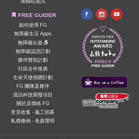
港鐵站資訊
FREE GUIDER
如何使用 FG
無障礙生活 Apps
無障礙出遊
無障礙認證計劃
夥伴贊助計劃
社區合作推廣
生命天使捐贈計劃
FG 團隊及夥伴
資訊科技開發項目
關於及聯絡 FG
意見收集
-
義工招募
私穩條例
-
免責聲明