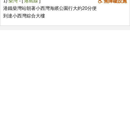
1)
柴灣
- [
港島線
]
無障礙設施
港鐵柴灣站朝著小西灣海繽公園行大約20分便
到達小西灣綜合大樓