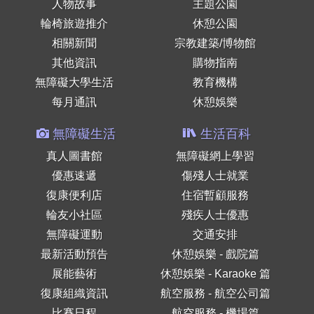
人物故事
主題公園
輪椅旅遊推介
休憩公園
相關新聞
宗教建築/博物館
其他資訊
購物指南
無障礙大學生活
教育機構
每月通訊
休憩娛樂
無障礙生活
生活百科
真人圖書館
無障礙網上學習
優惠速遞
傷殘人士就業
復康便利店
住宿暫顧服務
輪友小社區
殘疾人士優惠
無障礙運動
交通安排
最新活動預告
休憩娛樂 - 戲院篇
展能藝術
休憩娛樂 - Karaoke 篇
復康組織資訊
航空服務 - 航空公司篇
比賽日程
航空服務 - 機場篇