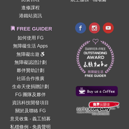
進修課程
港鐵站資訊
FREE GUIDER
如何使用 FG
無障礙生活 Apps
無障礙出遊
無障礙認證計劃
夥伴贊助計劃
社區合作推廣
生命天使捐贈計劃
FG 團隊及夥伴
資訊科技開發項目
關於及聯絡 FG
意見收集
-
義工招募
私穩條例
-
免責聲明