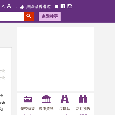
A
A
無障礙香港遊
進階搜尋
業。
體
sh
傷殘就業
復康資訊
港鐵站
活動預告
和