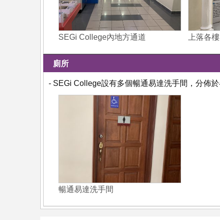
SEGi College內地方通道
上落各樓
廁所
- SEGi College設有多個暢通易達洗手間，分佈
暢通易達洗手間