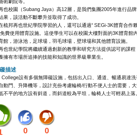
藝術劇院等。
再也校園（Subang Jaya）高12層，是我們集團2005年進行品
結果，該活動不斷攀升並取得了成功。
在梳邦再也世紀學院學習的人，還可以通過“ SEGi-3K體育合作
”免費使用體育設施。這使學生可以在校園大樓對面的3K體育館
育館，游泳池，足球場，羽毛球場，壁球場和其他體育設施。
再也世紀學院將繼續通過創新的教學和研究方法提供認可的課程
養擁有市場所追捧的技能和知識的世界級畢業生。
礙描述
Gi College設有多個無障礙設施，包括出入口、通道、暢通易達洗
自動門、升降機等，設計充份考慮輪椅/行動不便人士的需要，大
低不平的地方設有斜道，而斜道較為平坦，輪椅人士可輕易上落
0
0
1