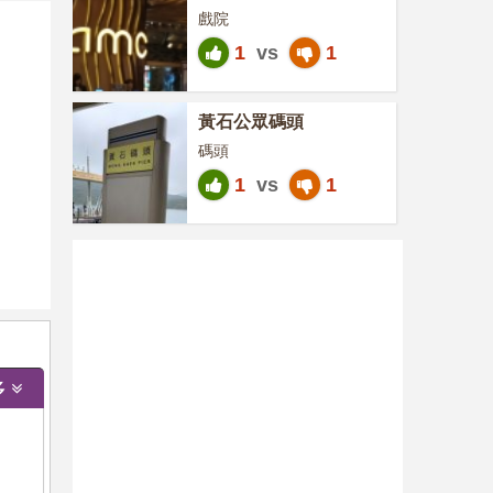
戲院
1
vs
1
黃石公眾碼頭
碼頭
1
vs
1
多