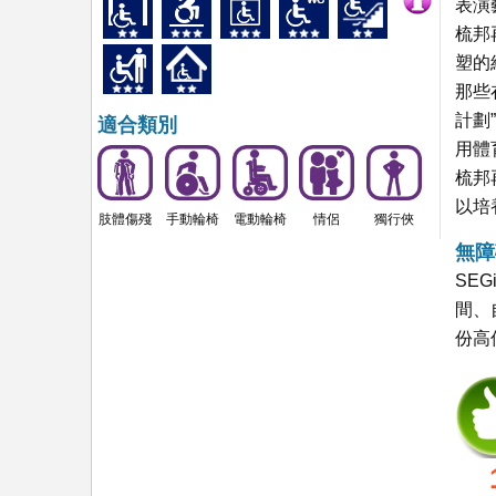
表演
梳邦
塑的
那些
計劃
適合類別
用體
梳邦
以培
肢體傷殘
手動輪椅
電動輪椅
情侶
獨行俠
無障
SE
間、
份高