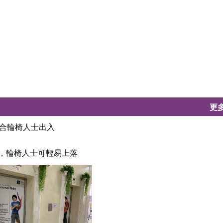
更
致適合輪椅人士出入
坦，輪椅人士可輕易上落