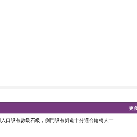
更
埃桑，大門入口設有數級石級，側門設有斜道十分適合輪椅人士