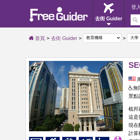
登
去街 Guider
首頁
去街 Guider
SE
無
景點
梳邦再
這是
現在
計算