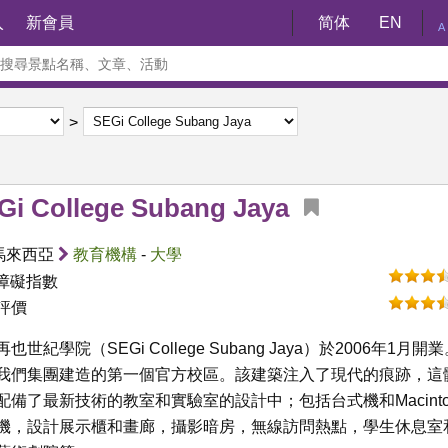
入
新會員
简体
EN
A
Gi College Subang Jaya
馬來西亞
教育機構
-
大學
障礙指數
評價
也世紀學院（SEGi College Subang Jaya）於2006年1月開
我們集團建造的第一個官方校區。該建築注入了現代的痕跡，這
配備了最新技術的教室和實驗室的設計中；包括台式機和Macinto
機，設計展示櫃和畫廊，攝影暗房，無線訪問熱點，學生休息室