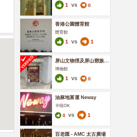
1
vs
0
香港公園體育館
體育館
1
vs
1
屏山文物徑及屏山鄧族文
物館暨文物徑訪客中心
博物館
1
vs
0
油麻地富運 Neway
卡啦OK
vs
1
0
百老匯 - AMC 太古廣場