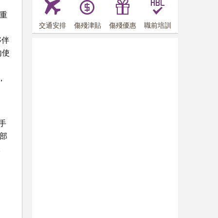
牌重
交通安排
傷殘津貼
傷殘優惠
職前培訓
夥伴
內使
，
手
部
。