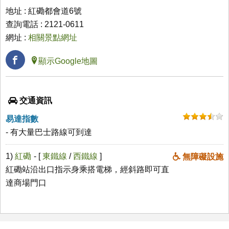
地址 : 紅磡都會道6號
查詢電話 : 2121-0611
網址 :
相關景點網址
顯示Google地圖
交通資訊
易達指數
- 有大量巴士路線可到達
1)
紅磡
- [
東鐵線
/
西鐵線
]
無障礙設施
紅磡站沿出口指示身乘搭電梯，經斜路即可直
達商場門口