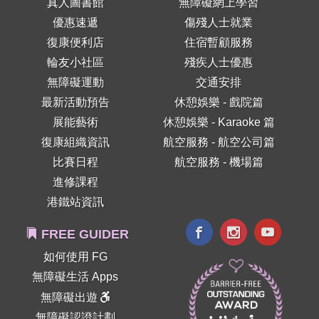
真人圖書館
無障礙網上學習
優惠速遞
傷殘人士就業
復康便利店
住宿暫顧服務
輪友小社區
殘疾人士優惠
無障礙運動
交通安排
最新活動預告
休憩娛樂 - 戲院篇
展能藝術
休憩娛樂 - Karaoke 篇
復康組織資訊
航空服務 - 航空公司篇
比賽日程
航空服務 - 機場篇
進修課程
港鐵站資訊
FREE GUIDER
如何使用 FG
無障礙生活 Apps
無障礙出遊
無障礙認證計劃