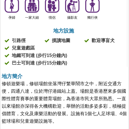
孕婦
一家大細
情侶
攝影友
獨行俠
地方設施
引路徑
摸讀地圖
歡迎導盲犬
兒童遊戲區
地鐵可到達 (步行15分鐘內)
巴士可到達 (步行15分鐘內)
地方簡介
修頓遊樂場，修頓場館坐落灣仔繁華鬧市之中，附近交通方
便，四通八達，位於灣仔港鐵站上蓋。場館是香港歷來多個國
際性體育賽事的重要體育場館，為香港市民大眾所熟悉。一直
以來場館亦深得各大機構歡迎，舉辦的活動多姿多彩，積極提
倡體育，文化及康樂活動的發展。設施有1個七人足球場、4個
籃球場和兒童遊樂設施等。