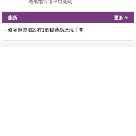
遊樂場通道平坦寬闊
廁所
更多
- 修頓遊樂場設有1個暢通易達洗手間