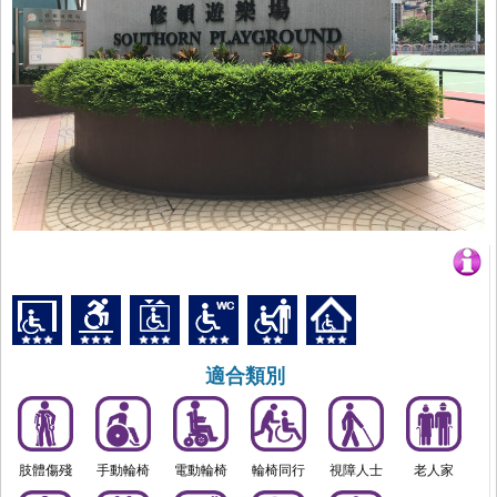
適合類別
肢體傷殘
手動輪椅
電動輪椅
輪椅同行
視障人士
老人家