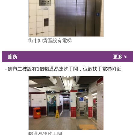
街市卸貨區設有電梯
廁所
更多
- 街市二樓設有1個暢通易達洗手間，位於扶手電梯附近
暢通易達洗手間