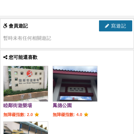
會員遊記
寫遊記
暫時未有任何相關遊記
您可能還喜歡
睦鄰街遊樂場
鳳德公園
無障礙指數: 2.0
無障礙指數: 4.0