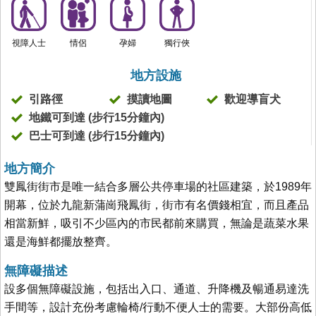
視障人士
情侶
孕婦
獨行俠
地方設施
引路徑
摸讀地圖
歡迎導盲犬
地鐵可到達 (步行15分鐘內)
巴士可到達 (步行15分鐘內)
地方簡介
雙鳳街街市是唯一結合多層公共停車場的社區建築，於1989年
開幕，位於九龍新蒲崗飛鳳街，街市有名價錢相宜，而且產品
相當新鮮，吸引不少區內的市民都前來購買，無論是蔬菜水果
還是海鮮都擺放整齊。
無障礙描述
設多個無障礙設施，包括出入口、通道、升降機及暢通易達洗
手間等，設計充份考慮輪椅/行動不便人士的需要。大部份高低