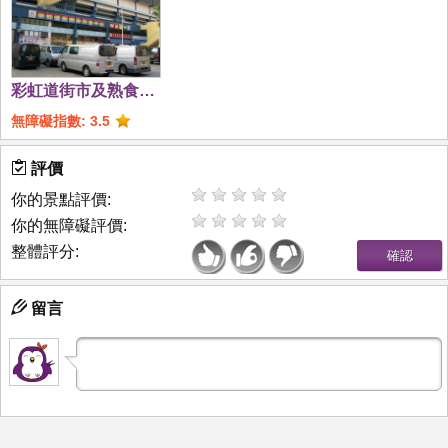
彩虹道街市及熟食中
心
無障礙指數: 3.5
評價
你的景點評價:
你的無障礙評價:
整體評分:
留言