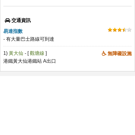
交通資訊
易達指數
- 有大量巴士路線可到達
1)
黃大仙
- [
觀塘線
]
無障礙設施
港鐵黃大仙港鐵站 A出口