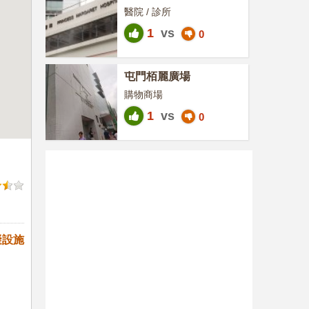
醫院 / 診所
1
vs
0
屯門栢麗廣場
購物商場
1
vs
0
礙設施