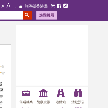
A
A
無障礙香港遊
進階搜尋
最
區
香
傷殘就業
復康資訊
港鐵站
活動預告
所