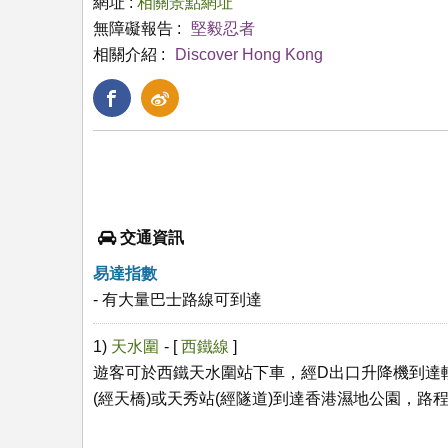
網址 :
相關景點網址
無障礙報告 :
堅毅忍者
相關介紹 :
Discover Hong Kong
交通資訊
易達指數
- 有大量巴士路線可到達
1)
天水圍
- [
西鐵線
]
遊客可於西鐵天水圍站下車，經D出口升降機到達
(經天橋)或天秀站(經隧道)到達香港濕地公園，路