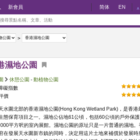
入
新會員
简体
EN
A
港濕地公園
圍
休憩公園
-
動植物公園
障礙指數
評價
水圍北部的香港濕地公園(Hong Kong Wetland Park)，是香港
生態保育項目之一。濕地公佔地61公頃，包括60公頃的戶外保護
0,000平方呎的室內展館。濕地公園的原址只是一片普通的濕地。
府在發展天水圍新市鎮的同時，決定用這片土地來補償於發展時