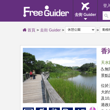
登
去街 Guider
首頁
去街 Guider
香
天水
無
景點
位於天
大的
及1
港政