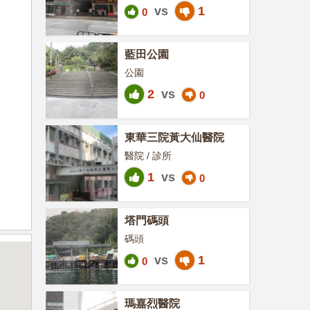
vs
1
0
藍田公園
公園
2
vs
0
東華三院黃大仙醫院
醫院 / 診所
1
vs
0
塔門碼頭
碼頭
vs
1
0
瑪嘉烈醫院