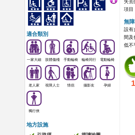
失去
項目
無障
設有
適合類別
間及
低不
一家大細
肢體傷殘
手動輪椅
輪椅同行
電動輪椅
老人家
視障人士
情侶
攝影友
孕婦
獨行俠
地方設施
引路徑
摸讀地圖