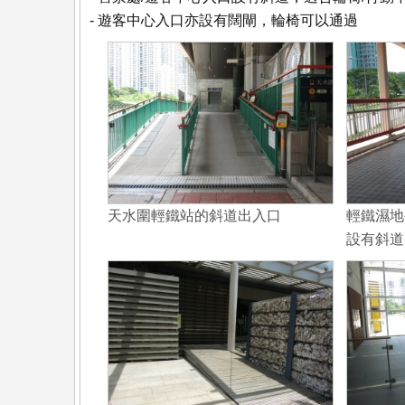
- 遊客中心入口亦設有闊閘，輪椅可以通過
天水圍輕鐵站的斜道出入口
輕鐵濕地
設有斜道