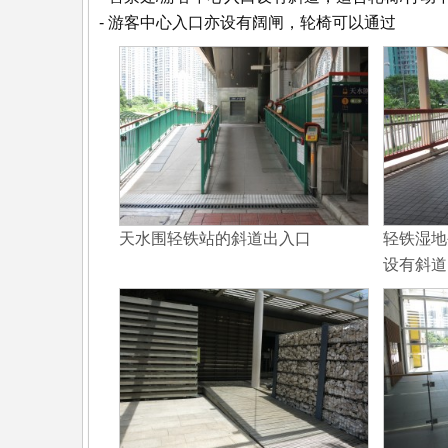
- 游客中心入口亦设有阔闸，轮椅可以通过
天水围轻铁站的斜道出入口
轻铁湿地
设有斜道