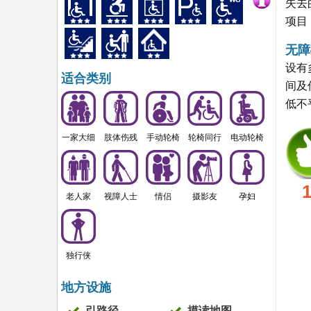
失去
项目
无障
设有
适合类别
间及
低不
一家大细
肢体伤残
手动轮椅
轮椅同行
电动轮椅
老人家
视障人士
情侣
摄影友
孕妇
独行侠
地方设施
引路径
摸读地图