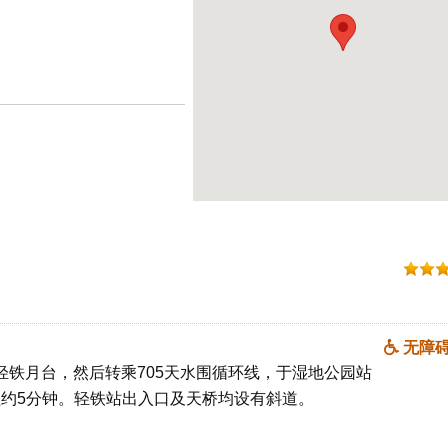
无障
轻铁月台，然后转乘705天水围循环线，于湿地公园站
程
约5分钟。轻铁站出入口及天桥均设有斜道。