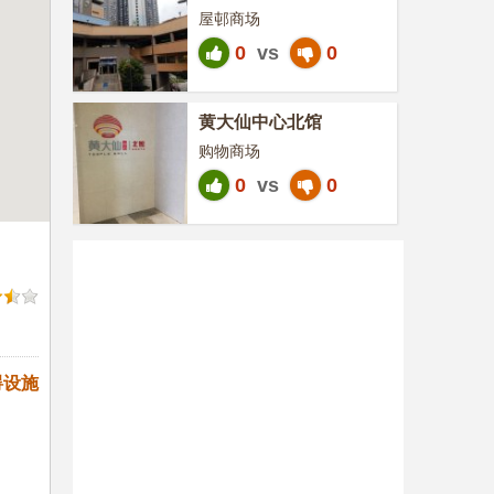
屋邨商场
0
vs
0
黄大仙中心北馆
购物商场
0
vs
0
碍设施