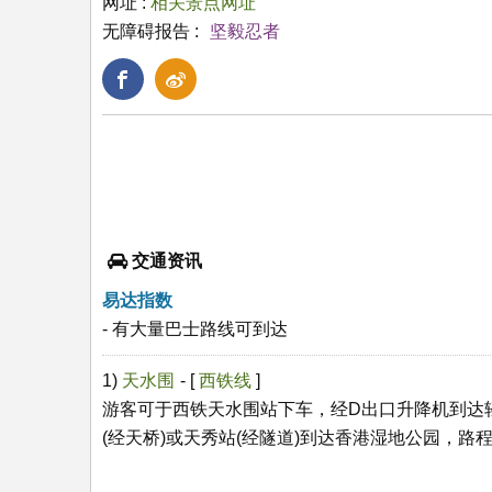
网址 :
相关景点网址
无障碍报告 :
坚毅忍者
交通资讯
易达指数
- 有大量巴士路线可到达
1)
天水围
- [
西铁线
]
游客可于西铁天水围站下车，经D出口升降机到达
(经天桥)或天秀站(经隧道)到达香港湿地公园，路