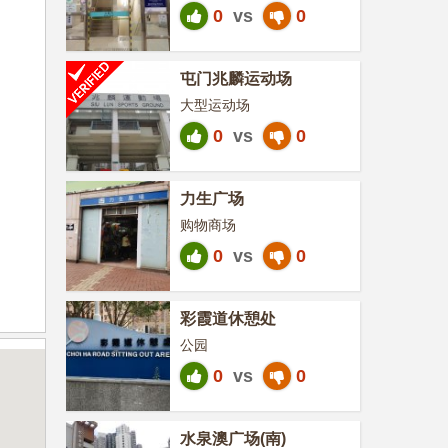
0
vs
0
屯门兆麟运动场
大型运动场
0
vs
0
力生广场
购物商场
0
vs
0
彩霞道休憩处
公园
0
vs
0
水泉澳广场(南)