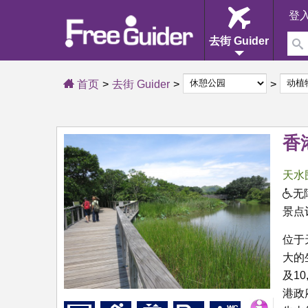
登
去街 Guider
首页
去街 Guider
香
天水
无
景点
位于天
大的
及1
港政