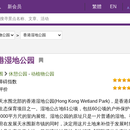
入
新会员
繁體
EN
A
港湿地公园
围
休憩公园
-
动植物公园
障碍指数
评价
水围北部的香港湿地公园(Hong Kong Wetland Park)，是香港
生态保育项目之一。湿地公占地61公顷，包括60公顷的户外保护
0,000平方尺的室内展馆。湿地公园的原址只是一片普通的湿地。
府在发展天水围新市镇的同时，决定用这片土地来补偿于发展时