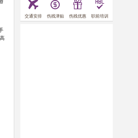
游
交通安排
伤残津贴
伤残优惠
职前培训
手
高