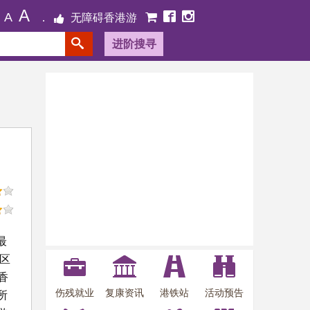
A
A
无障碍香港游
进阶搜寻
最
区
香
伤残就业
复康资讯
港铁站
活动预告
所