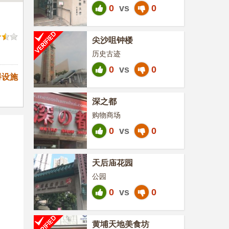
0
vs
0
尖沙咀钟楼
历史古迹
0
vs
0
碍设施
深之都
购物商场
0
vs
0
天后庙花园
公园
0
vs
0
黄埔天地美食坊