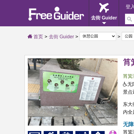
登
去街 Guider
首页
去街 Guider
筲
筲箕
无
景点
东大
内全
无障
筲箕