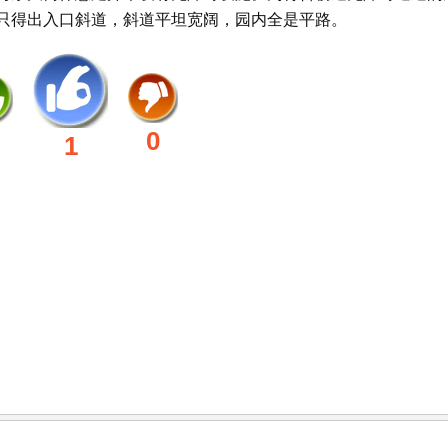
只得出入口斜道，斜道平坦宽阔，园内全是平路。
0
1