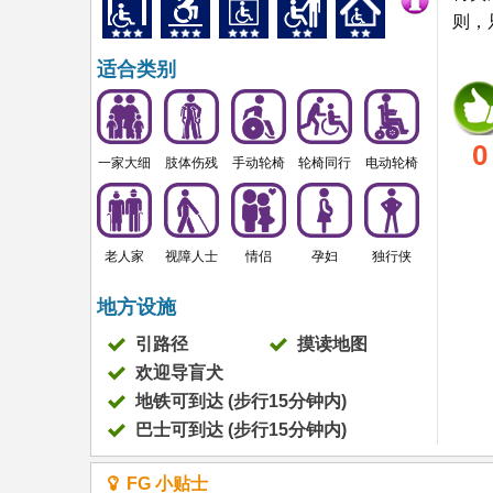
则，
适合类别
0
一家大细
肢体伤残
手动轮椅
轮椅同行
电动轮椅
老人家
视障人士
情侣
孕妇
独行侠
地方设施
引路径
摸读地图
欢迎导盲犬
地铁可到达 (步行15分钟内)
巴士可到达 (步行15分钟内)
FG 小贴士