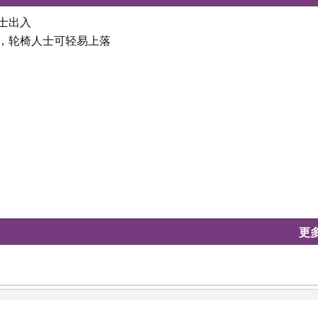
士出入
坦，轮椅人士可轻易上落
更