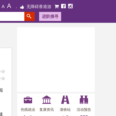
A
A
无障碍香港游
进阶搜寻
园
伤残就业
复康资讯
港铁站
活动预告
规