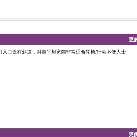
更
门入口设有斜道，斜道平坦宽阔非常适合轮椅/行动不便人士
更