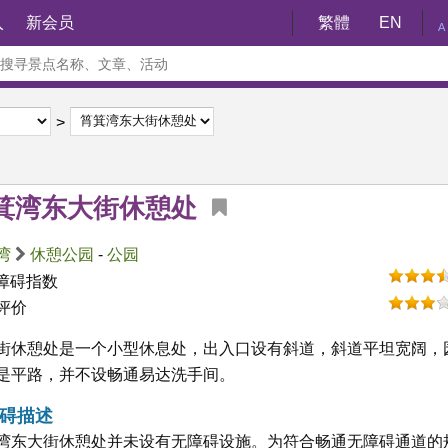
入
新会员
繁體
EN
A
箕湾东大街休憩处
湾
休憩公园
-
公园
障碍指数
评价
街休憩处是一个小型休息处，出入口设有斜道，斜道平坦宽阔，
是平路，并不设畅通易达洗手间。
碍描述
湾东大街休憩处并未设有无障碍设施。为符合畅通无障碍通道的