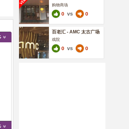
购物商场
0
vs
0
百老汇 - AMC 太古广场
多
戏院
0
vs
0
多