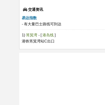
交通资讯
易达指数
- 有大量巴士路线可到达
1)
筲箕湾
- [
港岛线
]
港铁筲箕湾站C出口