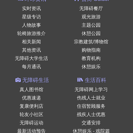
实时资讯
无障碍餐厅
星级专访
观光旅游
人物故事
主题公园
轮椅旅游推介
休憩公园
相关新闻
宗教建筑/博物馆
其他资讯
购物指南
无障碍大学生活
教育机构
每月通讯
休憩娱乐
无障碍生活
生活百科
真人图书馆
无障碍网上学习
优惠速递
伤残人士就业
复康便利店
住宿暂顾服务
轮友小社区
残疾人士优惠
无障碍运动
交通安排
最新活动预告
休憩娱乐 - 戏院篇