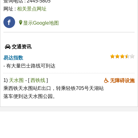
查询电话 : 2445-5805
网址 :
相关景点网址
显示Google地图
交通资讯
易达指数
- 有大量巴士路线可到达
1)
天水围
- [
西铁线
]
无障碍设施
乘西铁天水围站E出口，转乘轻铁705号天湖站
落车便到达天水围公园。