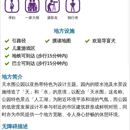
孕妇
一家大细
摄影友
独行侠
地方设施
引路径
摸读地图
欢迎导盲犬
儿童游戏区
地铁可到达 (步行15分钟内)
巴士可到达 (步行15分钟内)
地方简介
天水围公园以亚热带特色为设计主题。园内的喷水池及水景设
施缔造了「天」和「水」的意境，以配合「天水围」这名称。
公园特色景点「人工湖」为附近环境平添和谐的气氛，而公园
的低密度发展设计不单与邻近的巿区建筑群形成鲜明对照，同
时亦为巿民提供一个地方宽敞、令人身心舒畅的休憩环境。
无障碍描述