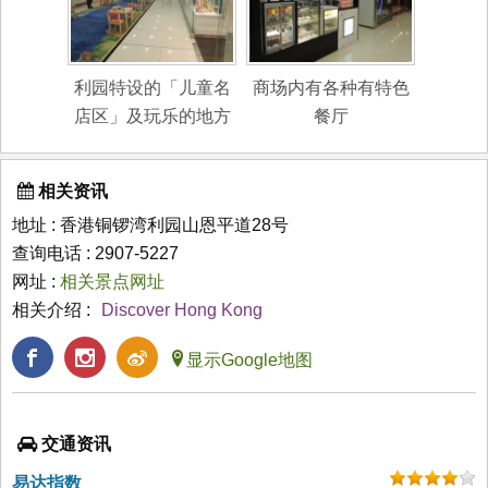
利园特设的「儿童名
商场内有各种有特色
店区」及玩乐的地方
餐厅
相关资讯
地址 : 香港铜锣湾利园山恩平道28号
查询电话 : 2907-5227
网址 :
相关景点网址
相关介绍 :
Discover Hong Kong
显示Google地图
交通资讯
易达指数