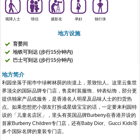
视障人士
情侣
摄影友
孕妇
独行侠
地方设施
育婴间
地铁可到达 (步行15分钟内)
巴士可到达 (步行15分钟内)
地方简介
利园坐落于闹巿中绿树林荫的街道上，景致怡人。这里云集世
界顶尖的国际品牌专门店，售卖时装服饰、钟表钻饰，部分更
提供独家产品或服务，是香港名人明星及品味人士的扫货热
点。如果您想把小朋友打扮成星级宝宝的话，一定要来利园特
设的「儿童名店区」，里头有英国品牌Burberry在香港开设的
首家Burberry Children专门店，还有Baby Dior、Gucci Kids等
多个国际名牌的童装专门店。