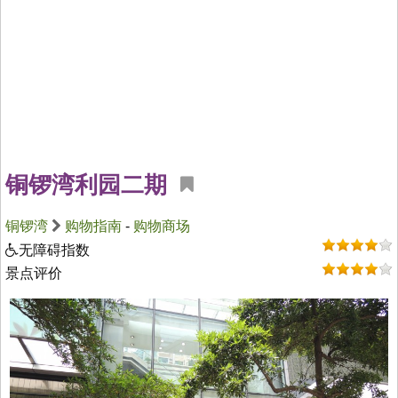
铜锣湾利园二期
铜锣湾
购物指南
-
购物商场
无障碍指数
景点评价