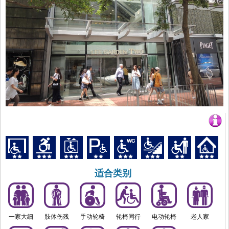
适合类别
一家大细
肢体伤残
手动轮椅
轮椅同行
电动轮椅
老人家