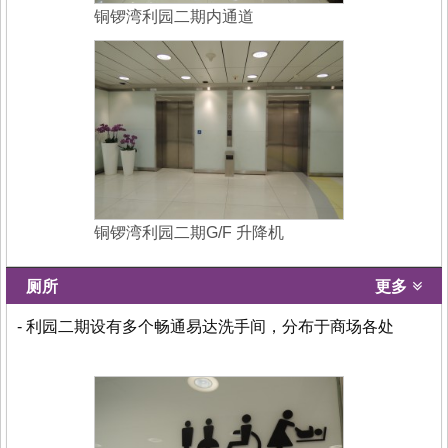
铜锣湾利园二期内通道
铜锣湾利园二期G/F 升降机
厕所
更多
- 利园二期设有多个畅通易达洗手间，分布于商场各处