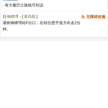
- 有大量巴士路线可到达
1)
铜锣湾
- [
港岛线
]
无障碍设施
港铁铜锣湾站F出口，右转往恩平道方向走2分
钟。