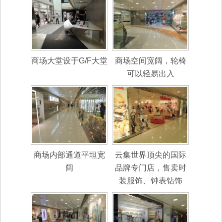
商场大堂设于G/F大堂
商场空间宽阔，轮椅
可以轻易出入
商场内部通道平坦宽
云集世界顶尖的国际
阔
品牌专门店，售卖时
装服饰、钟表钻饰