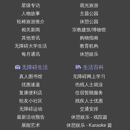
星级专访
观光旅游
人物故事
主题公园
轮椅旅游推介
休憩公园
相关新闻
宗教建筑/博物馆
其他资讯
购物指南
无障碍大学生活
教育机构
每月通讯
休憩娱乐
无障碍生活
生活百科
真人图书馆
无障碍网上学习
优惠速递
伤残人士就业
复康便利店
住宿暂顾服务
轮友小社区
残疾人士优惠
无障碍运动
交通安排
最新活动预告
休憩娱乐 - 戏院篇
展能艺术
休憩娱乐 - Karaoke 篇