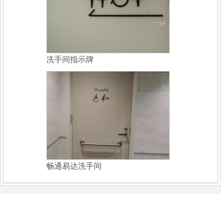
洗手间指示牌
畅通易达洗手间