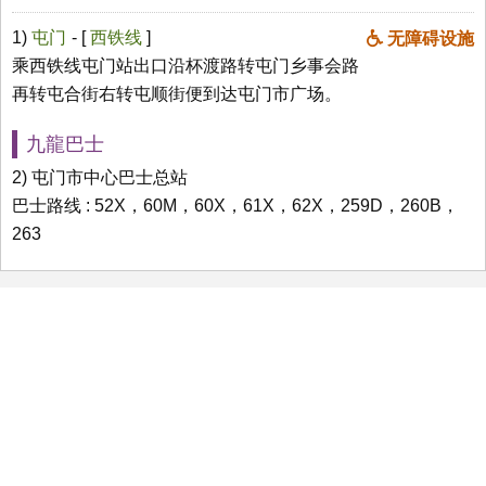
1)
屯门
- [
西铁线
]
无障碍设施
乘西铁线屯门站出口沿杯渡路转屯门乡事会路
再转屯合街右转屯顺街便到达屯门市广场。
九龍巴士
2) 屯门市中心巴士总站
巴士路线 : 52X，60M，60X，61X，62X，259D，260B，
263