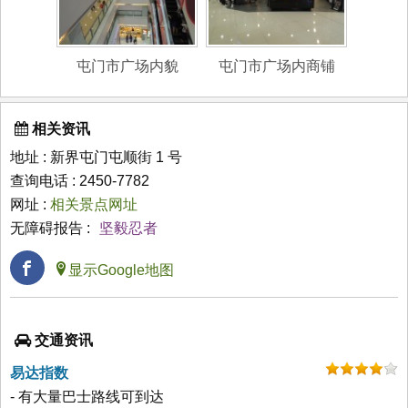
屯门市广场内貌
屯门市广场内商铺
相关资讯
地址 : 新界屯门屯顺街 1 号
查询电话 : 2450-7782
网址 :
相关景点网址
无障碍报告 :
坚毅忍者
显示Google地图
交通资讯
易达指数
- 有大量巴士路线可到达