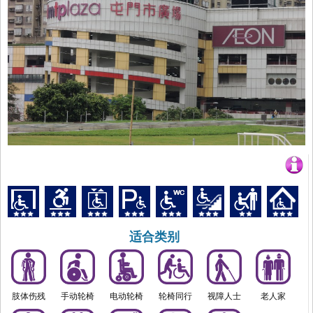
适合类别
肢体伤残
手动轮椅
电动轮椅
轮椅同行
视障人士
老人家