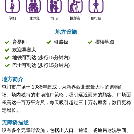
孕妇
一家大细
情侣
摄影友
独行侠
地方设施
育婴间
引路径
摸读地图
欢迎导盲犬
地铁可到达 (步行15分钟内)
巴士可到达 (步行15分钟内)
地方简介
屯门市广场于 1988年建成，为新界西北部最大型的购物商
场。场内独特的市场推广策略，吸引远近而来的顾客。广场面
积高达一百万平方尺，每天吸引超过三十万名顾客，数目更稳
定增长。
无障碍描述
设有多个无障碍设施，包括出入口、通道、畅通易达洗手间、