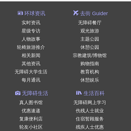
环球资讯
去街 Guider
实时资讯
无障碍餐厅
星级专访
观光旅游
人物故事
主题公园
轮椅旅游推介
休憩公园
相关新闻
宗教建筑/博物馆
其他资讯
购物指南
无障碍大学生活
教育机构
每月通讯
休憩娱乐
无障碍生活
生活百科
真人图书馆
无障碍网上学习
优惠速递
伤残人士就业
复康便利店
住宿暂顾服务
轮友小社区
残疾人士优惠