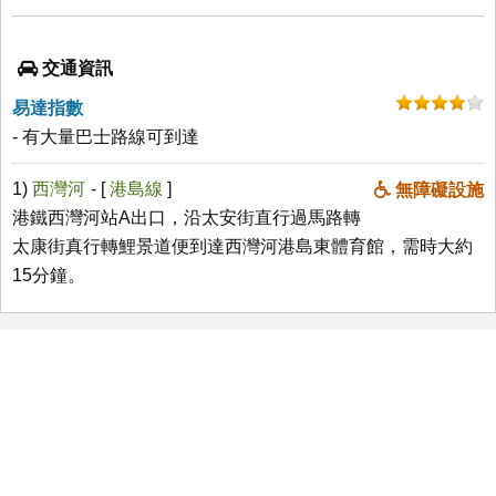
交通資訊
易達指數
- 有大量巴士路線可到達
1)
西灣河
- [
港島線
]
無障礙設施
港鐵西灣河站A出口，沿太安街直行過馬路轉
太康街真行轉鯉景道便到達西灣河港島東體育館，需時大約
15分鐘。