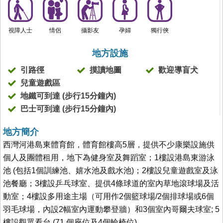
視障人士
情侶
攝影友
孕婦
獨行俠
地方設施
引路徑
摸讀地圖
歡迎導盲犬
兒童遊戲區
地鐵可到達 (步行15分鐘內)
巴士可到達 (步行15分鐘內)
地方簡介
西灣河港島東體育館，體育館樓高5層，提供不少康樂設施供
個人及團體租用，地下為健身室及舞蹈室；1樓設港島東游泳
池 (包括1個訓練池、嬉水池及戲水池)；2樓設兒童遊戲室及泳
池餐廳；3樓設乒乓球室、提供4條球道的室內草地滾球場及活
動室；4樓設多用途主場（可用作2個籃球場/2個排球場或6個
羽毛球場，內設2幅室內運動攀登牆）和3個室內哥爾夫球室; 5
樓設觀眾看台 (71 個座位及4個輪椅位)。