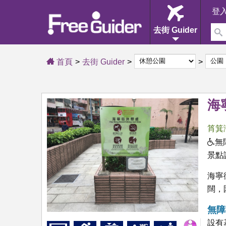
登
去街 Guider
首頁
去街 Guider
海
筲箕
無
景點
海寧
闊，
無障
設有