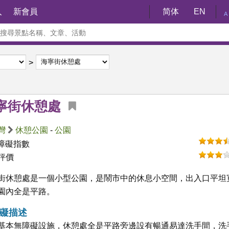
入
新會員
简体
EN
A
寧街休憩處
灣
休憩公園
-
公園
障礙指數
評價
街休憩處是一個小型公園，是鬧市中的休息小空間，出入口平坦
園內全是平路。
礙描述
基本無障礙設施，休憩處全是平路旁邊設有暢通易達洗手間，洗