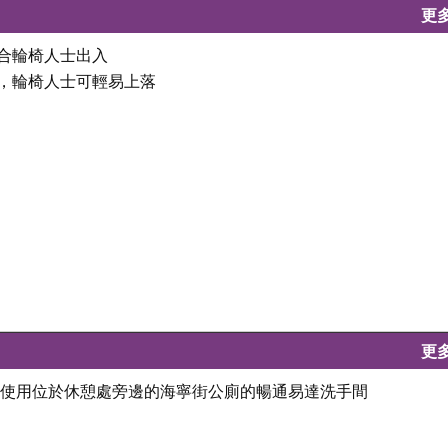
更
適合輪椅人士出入
坦，輪椅人士可輕易上落
更
可使用位於休憩處旁邊的海寧街公廁的暢通易達洗手間