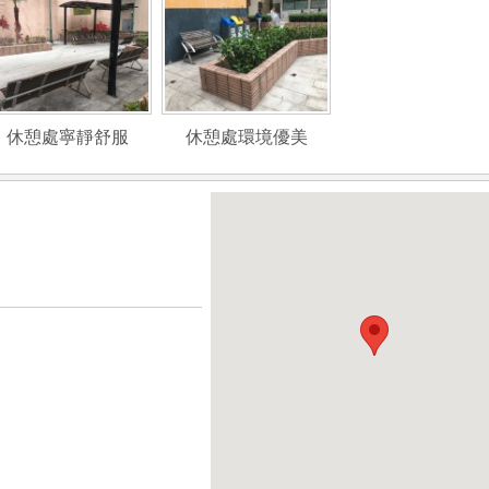
休憩處寧靜舒服
休憩處環境優美