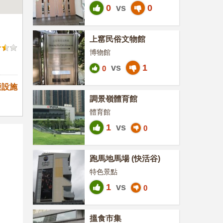
0
vs
0
上窰民俗文物館
博物館
vs
1
0
礙設施
調景嶺體育館
體育館
1
vs
0
跑馬地馬場 (快活谷)
特色景點
1
vs
0
搵食市集