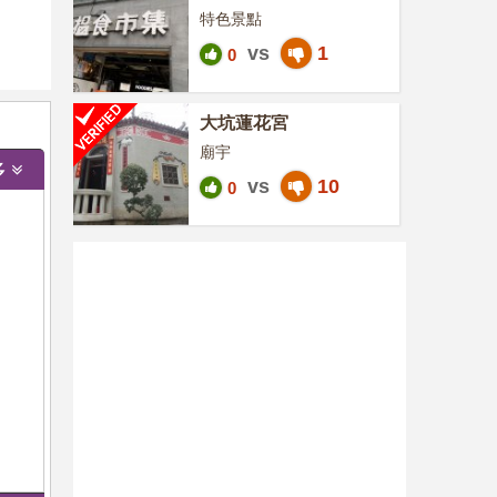
特色景點
vs
1
0
大坑蓮花宮
廟宇
多
vs
10
0