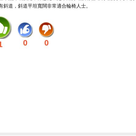
有斜道，斜道平坦寬闊非常適合輪椅人士。
0
0
1