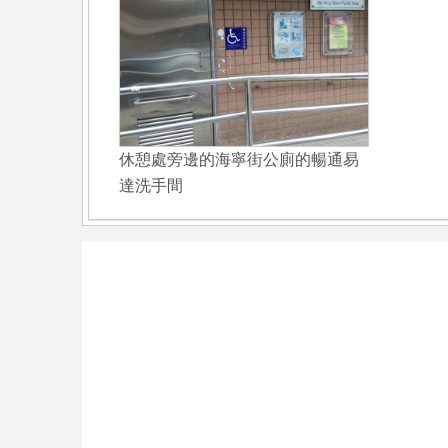
休憩處旁邊的海寧街公廁的暢通易
達洗手間