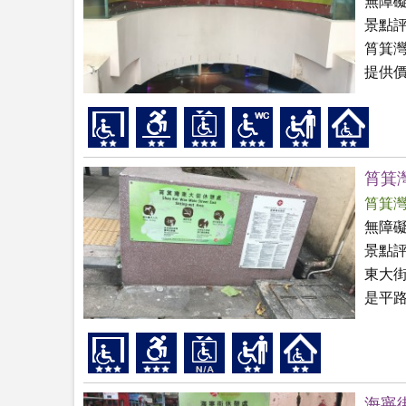
無障
景點
筲箕
提供
筲箕
筲箕
無障
景點
東大
是平
海寧