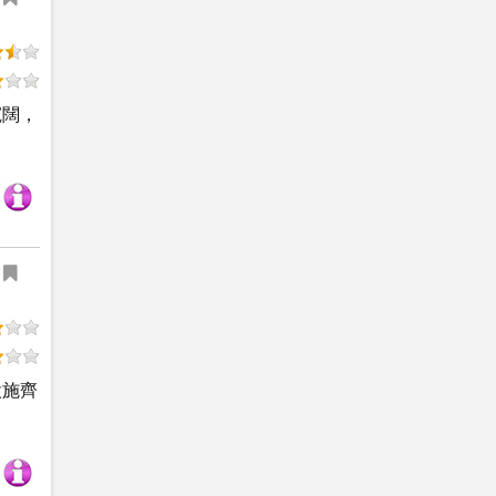
寬闊，
設施齊