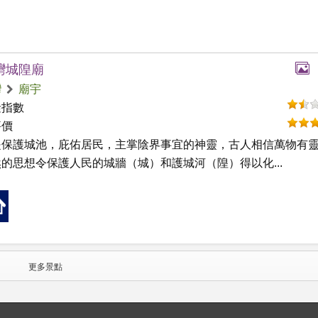
灣城隍廟
灣
廟宇
礙指數
評價
是保護城池，庇佑居民，主掌陰界事宜的神靈，古人相信萬物有
的思想令保護人民的城牆（城）和護城河（隍）得以化...
更多景點