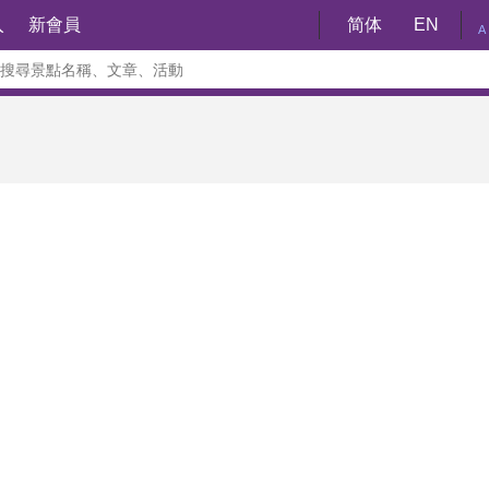
入
新會員
简体
EN
A