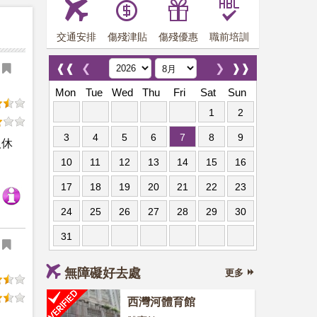
交通安排
傷殘津貼
傷殘優惠
職前培訓
❰❰
❮
❯
❱❱
Mon
Tue
Wed
Thu
Fri
Sat
Sun
1
2
3
4
5
6
7
8
9
人休
10
11
12
13
14
15
16
17
18
19
20
21
22
23
24
25
26
27
28
29
30
31
無障礙好去處
更多
西灣河體育館