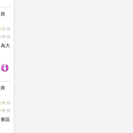
多為大
予東區