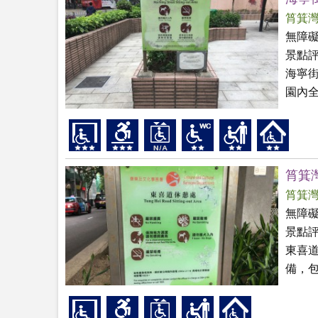
筲箕
無障
景點
海寧
園內
筲箕
筲箕
無障
景點
東喜
備，