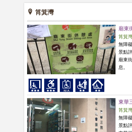
筲箕灣
廟東
筲箕
無障
景點
廟東
息。
東華
筲箕
無障
景點