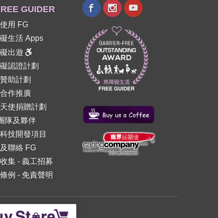
REE GUIDER
使用 FG
礙生活 Apps
障礙出遊
礙認證計劃
贊助計劃
合作推廣
天使捐贈計劃
 團隊及夥伴
科技開發項目
及聯絡 FG
收集
-
義工招募
條例
-
免責聲明