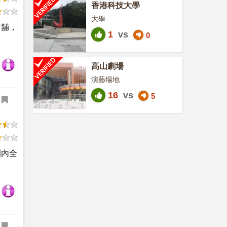
香港科技大學
大學
商舖，
1
vs
0
高山劇場
演藝場地
16
vs
5
園內全