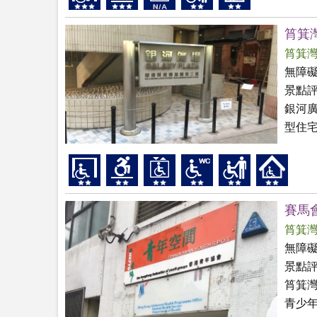
筲箕
筲箕
無障
景點
銀河
型住
賽馬
筲箕
無障
景點
筲箕
青少年