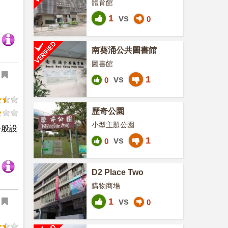
體育館
1
vs
0
南葵涌公共圖書館
圖書館
vs
1
0
歷奇公園
小型主題公園
一般設
vs
1
0
D2 Place Two
購物商場
1
vs
0