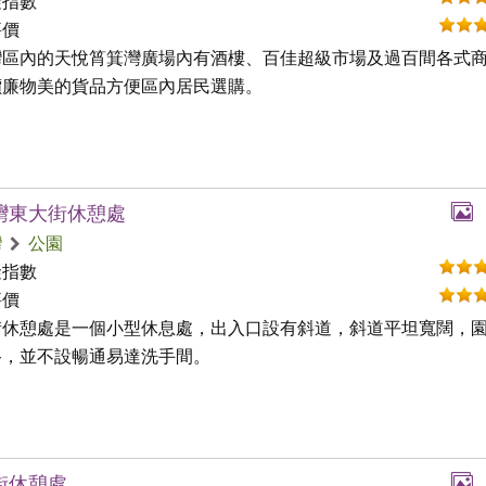
礙指數
評價
灣區內的天悅筲箕灣廣場內有酒樓、百佳超級市場及過百間各式
價廉物美的貨品方便區內居民選購。
灣東大街休憩處
灣
公園
礙指數
評價
街休憩處是一個小型休息處，出入口設有斜道，斜道平坦寬闊，
路，並不設暢通易達洗手間。
街休憩處