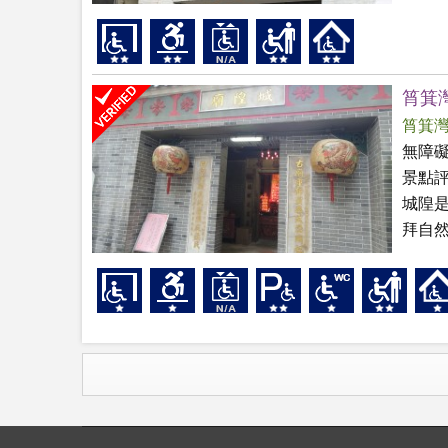
筲箕
筲箕
無障
景點
城隍
拜自然