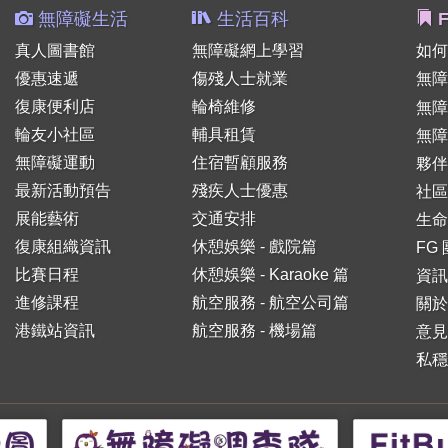
無障礙生活
生活百科
F
真人圖書館
無障礙網上學習
如何
優惠速遞
傷殘人士就業
無障
復康便利店
輪椅維修
無
輪友小社區
輔具租賃
無障
無障礙運動
住宿暫顧服務
夥伴
最新活動預告
殘疾人士優惠
社區
展能藝術
交通安排
生命
復康組織資訊
休憩娛樂 - 戲院篇
FG
比賽日程
休憩娛樂 - Karaoke 篇
資訊
進修課程
航空服務 - 航空公司篇
關於
港鐵站資訊
航空服務 - 機場篇
意見
私穩