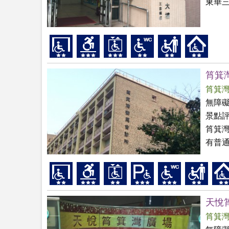
東華
筲箕
筲箕
無障
景點
筲箕
有普通
天悅
筲箕