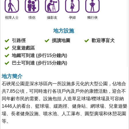
視障人士
情侶
攝影友
孕婦
獨行俠
地方設施
引路徑
摸讀地圖
歡迎導盲犬
兒童遊戲區
地鐵可到達 (步行15分鐘內)
巴士可到達 (步行15分鐘內)
地方簡介
石硤尾公園是深水埗區內一所設施多元化的大型公園，佔地合
共7.85公頃，可同時進行各項戶內及戶外的康體活動，迎合不
同年齡市民的需要。設施包括 人造草足球場/欖球場及可容納
1446人的看台、籃球場、緩跑徑、健身站、網球場、兒童遊樂
場、長者健身設施、噴水池、人工瀑布、圓型廣場和休憩花園
等。