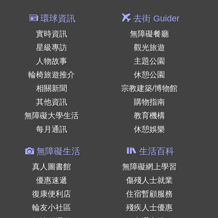
環球資訊
去街 Guider
實時資訊
無障礙餐廳
星級專訪
觀光旅遊
人物故事
主題公園
輪椅旅遊推介
休憩公園
相關新聞
宗教建築/博物館
其他資訊
購物指南
無障礙大學生活
教育機構
每月通訊
休憩娛樂
無障礙生活
生活百科
真人圖書館
無障礙網上學習
優惠速遞
傷殘人士就業
復康便利店
住宿暫顧服務
輪友小社區
殘疾人士優惠