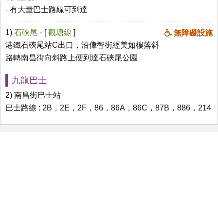
- 有大量巴士路線可到達
1)
石硤尾
- [
觀塘線
]
無障礙設施
港鐵石硤尾站C出口，沿偉智街經美如樓落斜
路轉南昌街向斜路上便到達石硤尾公園
九龍巴士
2) 南昌街巴士站
巴士路線 : 2B，2E，2F，86，86A，86C，87B，886，214