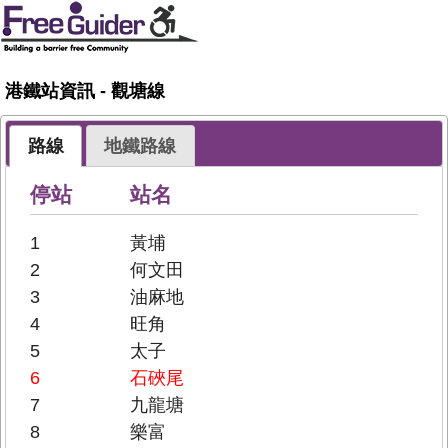
港鐵站資訊 - 觀塘線
路線
地鐵路線
停站
站名
1
黃埔
2
何文田
3
油麻地
4
旺角
5
太子
6
石硤尾
7
九龍塘
8
樂富