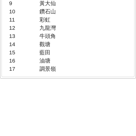
9
黃大仙
10
鑽石山
11
彩虹
12
九龍灣
13
牛頭角
14
觀塘
15
藍田
16
油塘
17
調景嶺