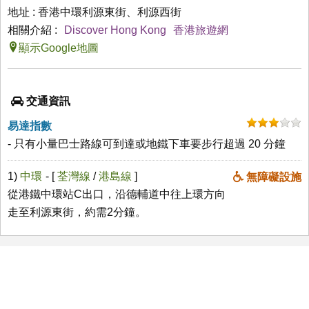
地址 : 香港中環利源東街、利源西街
相關介紹 :
Discover Hong Kong
香港旅遊網
顯示Google地圖
交通資訊
易達指數
- 只有小量巴士路線可到達或地鐵下車要步行超過 20 分鐘
1)
中環
- [
荃灣線
/
港島線
]
無障礙設施
從港鐵中環站C出口，沿德輔道中往上環方向
走至利源東街，約需2分鐘。