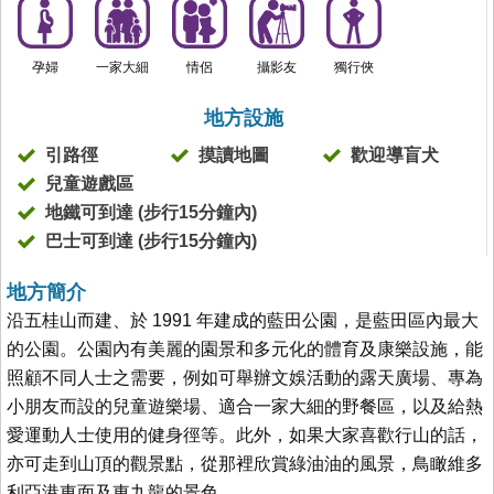
孕婦
一家大細
情侶
攝影友
獨行俠
地方設施
引路徑
摸讀地圖
歡迎導盲犬
兒童遊戲區
地鐵可到達 (步行15分鐘內)
巴士可到達 (步行15分鐘內)
地方簡介
沿五桂山而建、於 1991 年建成的藍田公園，是藍田區內最大
的公園。公園內有美麗的園景和多元化的體育及康樂設施，能
照顧不同人士之需要，例如可舉辦文娛活動的露天廣場、專為
小朋友而設的兒童遊樂場、適合一家大細的野餐區，以及給熱
愛運動人士使用的健身徑等。此外，如果大家喜歡行山的話，
亦可走到山頂的觀景點，從那裡欣賞綠油油的風景，鳥瞰維多
利亞港東面及東九龍的景色。