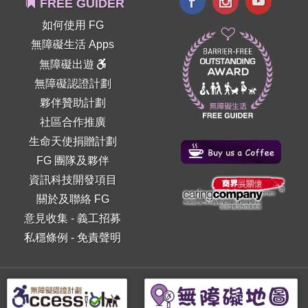
FREE GUIDER
如何使用 FG
無障礙生活 Apps
無障礙出遊
無障礙認證計劃
夥伴贊助計劃
社區合作推廣
生命天使捐贈計劃
FG 團隊及夥伴
資訊科技開發項目
關於及聯絡 FG
意見收集
-
義工招募
私穩條例
-
免責聲明