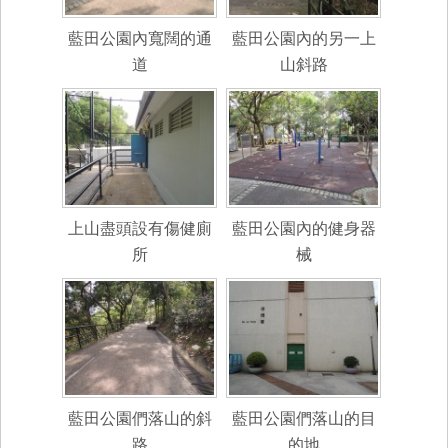
藍田公園內寬闊的通
藍田公園內的另一上
道
山斜路
上山盡頭設有傷健廁
藍田公園內的健身器
所
械
藍田公園們落山的斜
藍田公園們落山的目
路
的地