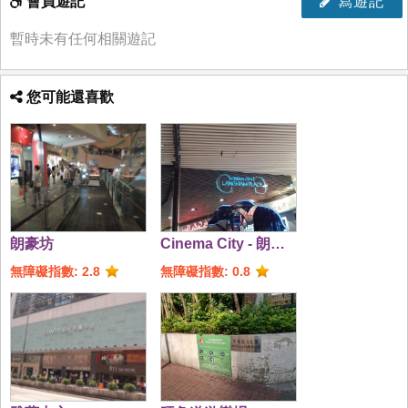
會員遊記
寫遊記
暫時未有任何相關遊記
您可能還喜歡
朗豪坊
Cinema City - 朗豪
坊
無障礙指數: 2.8
無障礙指數: 0.8