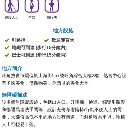
視障人士
孕婦
獨行俠
地方設施
引路徑
歡迎導盲犬
地鐵可到達 (步行15分鐘內)
巴士可到達 (步行15分鐘內)
地方簡介
旺角熟食市場位於上海街557號旺角綜合大樓2樓，熟食中心設
有多國美食，價廉物美，為隱世的美食天堂。
無障礙描述
設多個無障礙設施，包括出入口、升降機、通道、觸覺引路帶
和暢通易達洗手間等，設計充份考慮輪椅/行動不便人士的需
要，大部份高低不平的地方設有斜道，而斜道較為平坦，輪椅
人士可輕易上落。