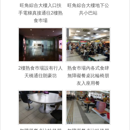
旺角綜合大樓入口扶
旺角綜合大樓地下公
手電梯真接通往2樓熟
共小巴站
食巿場
2樓熟食巿場設有行人
熟食巿場內各式食肆
天橋通往朗豪坊
無障礙餐桌比輪椅朋
友入座用餐