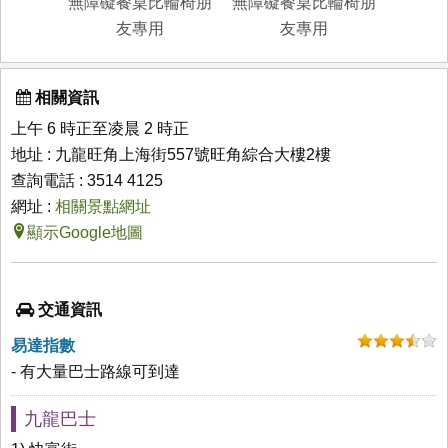
無障礙餐桌比輪椅朋
無障礙餐桌比輪椅朋
友專用
友專用
相關資訊
上午 6 時正至凌晨 2 時正
地址 : 九龍旺角上海街557號旺角綜合大樓2樓
查詢電話 : 3514 4125
網址 :
相關景點網址
顯示Google地圖
交通資訊
易達指數
- 有大量巴士路線可到達
九龍巴士