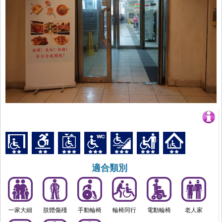
適合類別
一家大細
肢體傷殘
手動輪椅
輪椅同行
電動輪椅
老人家