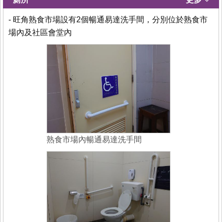
- 旺角熟食市場設有2個暢通易達洗手間，分別位於熟食市
場內及社區會堂內
熟食市場內暢通易達洗手間