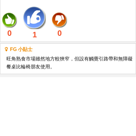
0
0
1
FG 小貼士
旺角熟食市場雖然地方較狹窄，但設有觸覺引路帶和無障礙
餐桌比輪椅朋友使用。