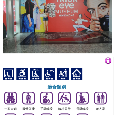
適合類別
一家大細
肢體傷殘
手動輪椅
輪椅同行
電動輪椅
老人家