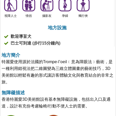
視障人士
情侶
攝影友
孕婦
獨行俠
地方設施
歡迎導盲犬
巴士可到達 (步行15分鐘內)
地方簡介
特麗愛使用源於法國的Trompe-l’oeil﹝意為障眼法﹞藝術，是
一種利用錯視法把二維圖變為三維立體圖畫的藝術技巧，3D
美術館以輕鬆有趣的形式讓訪客體驗文化與教育結合的非常之
旅。
無障礙描述
香港特麗愛3D美術館設有基本無障礙設施，包括出入口及通
道，設計有充份考慮輪椅/行動不便人士的需要。