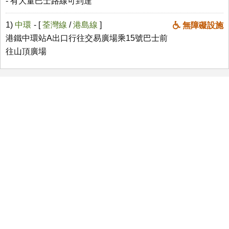
- 有大量巴士路線可到達
1)
中環
- [
荃灣線
/
港島線
]
無障礙設施
港鐵中環站A出口行往交易廣場乘15號巴士前
往山頂廣場