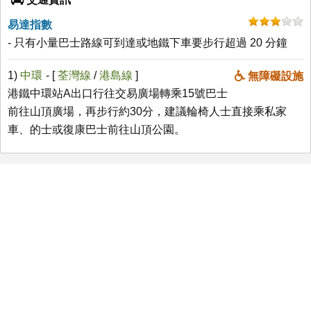
易達指數
- 只有小量巴士路線可到達或地鐵下車要步行超過 20 分鐘
1)
中環
- [
荃灣線
/
港島線
]
無障礙設施
港鐵中環站A出口行往交易廣場轉乘15號巴士
前往山頂廣場，再步行約30分，建議輪椅人士直接乘私家
車、的士或復康巴士前往山頂公園。