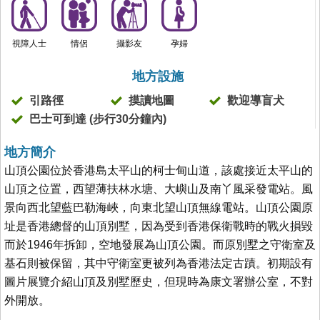
視障人士
情侶
攝影友
孕婦
地方設施
引路徑
摸讀地圖
歡迎導盲犬
巴士可到達 (步行30分鐘內)
地方簡介
山頂公園位於香港島太平山的柯士甸山道，該處接近太平山的
山頂之位置，西望薄扶林水塘、大嶼山及南丫風采發電站。風
景向西北望藍巴勒海峽，向東北望山頂無線電站。山頂公園原
址是香港總督的山頂別墅，因為受到香港保衛戰時的戰火損毀
而於1946年拆卸，空地發展為山頂公園。而原別墅之守衛室及
基石則被保留，其中守衛室更被列為香港法定古蹟。初期設有
圖片展覽介紹山頂及別墅歷史，但現時為康文署辦公室，不對
外開放。