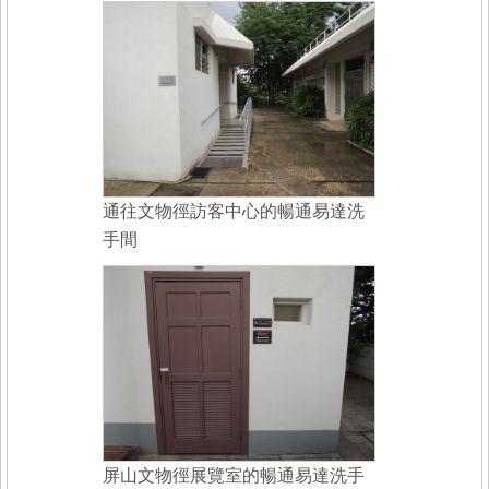
通往文物徑訪客中心的暢通易達洗
手間
屏山文物徑展覽室的暢通易達洗手