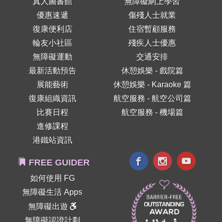
真人圖書館
無障礙網上學習
優惠速遞
傷殘人士就業
復康便利店
住宿暫顧服務
輪友小社區
殘疾人士優惠
無障礙運動
交通安排
最新活動預告
休憩娛樂 - 戲院篇
展能藝術
休憩娛樂 - Karaoke 篇
復康組織資訊
航空服務 - 航空公司篇
比賽日程
航空服務 - 機場篇
進修課程
港鐵站資訊
FREE GUIDER
如何使用 FG
無障礙生活 Apps
無障礙出遊
無障礙認證計劃