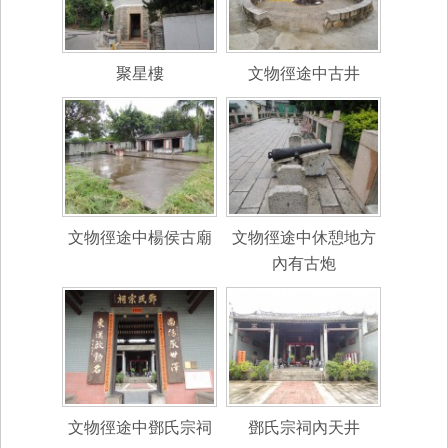
聚星樓
文物徑途中古井
文物徑途中楊侯古廟
文物徑途中休憩地方
內有古炮
文物徑途中鄧氏宗祠
鄧氏宗祠內天井