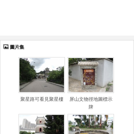
圖片集
聚星路可看見聚星樓
屏山文物徑地圖標示
牌