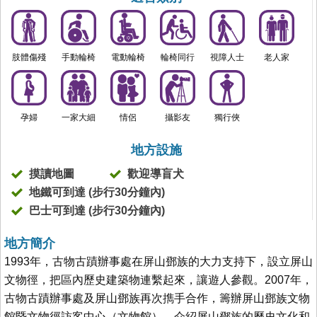
肢體傷殘
手動輪椅
電動輪椅
輪椅同行
視障人士
老人家
孕婦
一家大細
情侶
攝影友
獨行俠
地方設施
摸讀地圖
歡迎導盲犬
地鐵可到達 (步行30分鐘內)
巴士可到達 (步行30分鐘內)
地方簡介
1993年，古物古蹟辦事處在屏山鄧族的大力支持下，設立屏山
文物徑，把區內歷史建築物連繫起來，讓遊人參觀。2007年，
古物古蹟辦事處及屏山鄧族再次擕手合作，籌辦屏山鄧族文物
館暨文物徑訪客中心（文物館），介紹屏山鄧族的歷史文化和