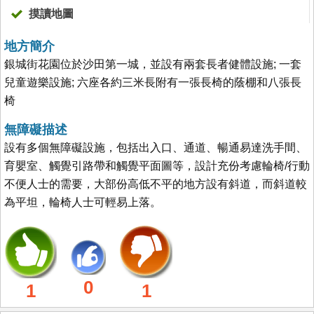
摸讀地圖
地方簡介
銀城街花園位於沙田第一城，並設有兩套長者健體設施; 一套
兒童遊樂設施; 六座各約三米長附有一張長椅的蔭棚和八張長
椅
無障礙描述
設有多個無障礙設施，包括出入口、通道、暢通易達洗手間、
育嬰室、觸覺引路帶和觸覺平面圖等，設計充份考慮輪椅/行動
不便人士的需要，大部份高低不平的地方設有斜道，而斜道較
為平坦，輪椅人士可輕易上落。
0
1
1