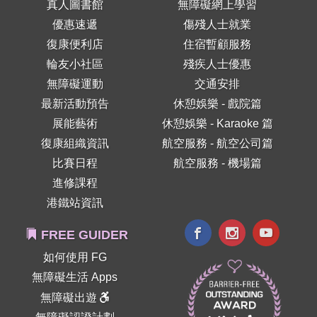
真人圖書館
無障礙網上學習
優惠速遞
傷殘人士就業
復康便利店
住宿暫顧服務
輪友小社區
殘疾人士優惠
無障礙運動
交通安排
最新活動預告
休憩娛樂 - 戲院篇
展能藝術
休憩娛樂 - Karaoke 篇
復康組織資訊
航空服務 - 航空公司篇
比賽日程
航空服務 - 機場篇
進修課程
港鐵站資訊
FREE GUIDER
如何使用 FG
無障礙生活 Apps
無障礙出遊