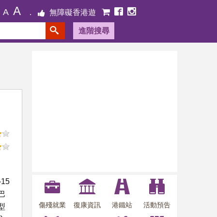
A
A
無障礙香港遊
進階搜尋
15
巴
傷殘就業
復康資訊
港鐵站
活動預告
型