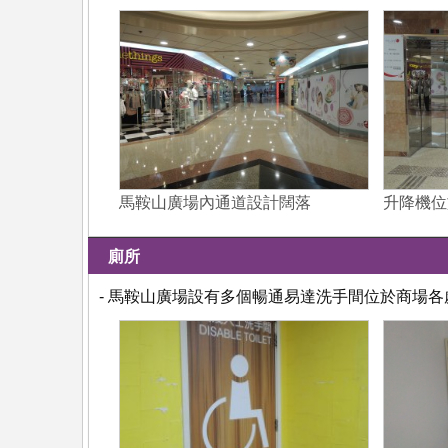
馬鞍山廣場內通道設計闊落
升降機位
廁所
- 馬鞍山廣場設有多個暢通易達洗手間位於商場各