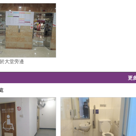
於大堂旁邊
更
處