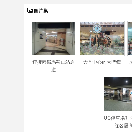
圖片集
連接港鐵馬鞍山站通
大堂中心的大時鐘
道
UG停車場升
往各層