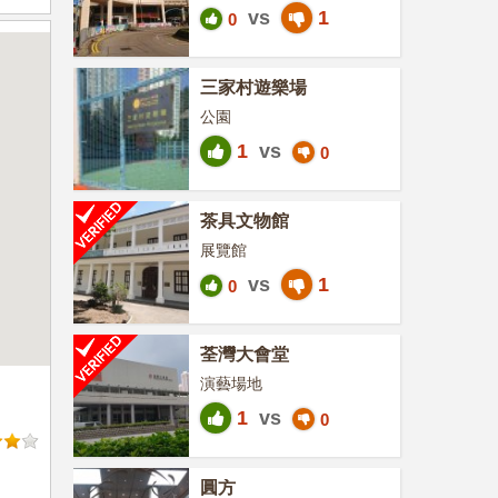
vs
1
0
三家村遊樂場
公園
1
vs
0
茶具文物館
展覽館
vs
1
0
荃灣大會堂
演藝場地
1
vs
0
圓方