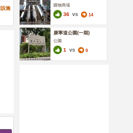
購物商場
礙設施
36
vs
14
康寧道公園(一期)
公園
1
vs
0