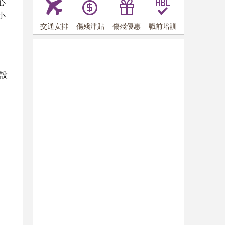
心
小
交通安排
傷殘津貼
傷殘優惠
職前培訓
設