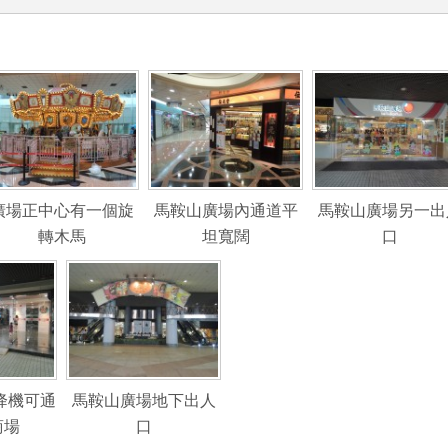
廣場正中心有一個旋
馬鞍山廣場內通道平
馬鞍山廣場另一出
轉木馬
坦寬闊
口
降機可通
馬鞍山廣場地下出人
商場
口