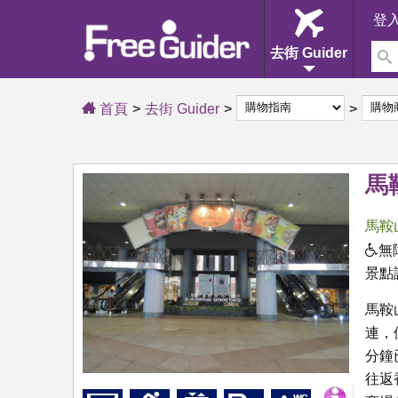
登
去街 Guider
首頁
去街 Guider
馬
馬鞍
無
景點
馬鞍
連，
分鐘
往返