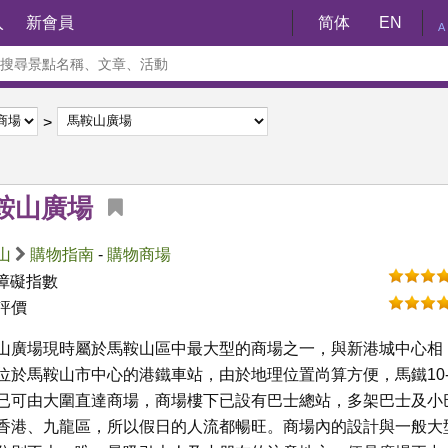
入
新會員
简体
EN
A
鞍山廣場
山
購物指南
-
購物商場
障礙指數
評價
山廣場現時屬於馬鞍山區中最大型的商場之一，與新港城中心相
位於馬鞍山市中心的港鐵車站，由於地理位置尚算方便，馬鐵10-
已可由大圍直達商場，商場樓下已設有巴士總站，多架巴士及小
香港、九龍區，所以假日的人流都暢旺。商場內的設計與一般大