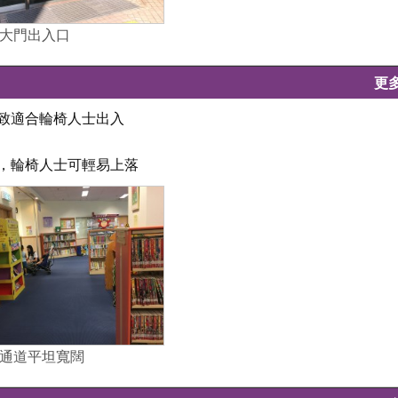
大門出入口
更
大致適合輪椅人士出入
坦，輪椅人士可輕易上落
通道平坦寬闊