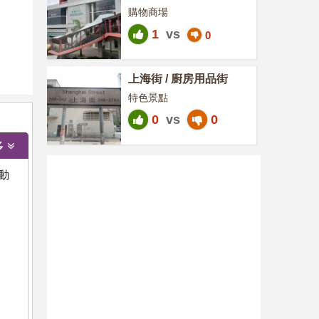
購物商場
1
vs
0
上海街 / 廚房用品街
特色景點
0
vs
0
多
動