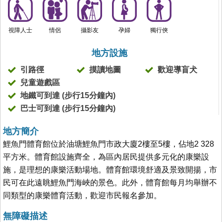
視障人士
情侶
攝影友
孕婦
獨行俠
地方設施
引路徑
摸讀地圖
歡迎導盲犬
兒童遊戲區
地鐵可到達 (步行15分鐘內)
巴士可到達 (步行15分鐘內)
地方簡介
鯉魚門體育館位於油塘鯉魚門市政大廈2樓至5樓，佔地2 328
平方米。體育館設施齊全，為區內居民提供多元化的康樂設
施，是理想的康樂活動場地。體育館環境舒適及景致開揚，市
民可在此遠眺鯉魚門海峽的景色。此外，體育館每月均舉辦不
同類型的康樂體育活動，歡迎市民報名參加。
無障礙描述