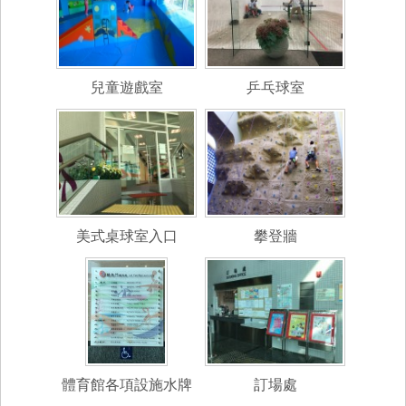
兒童遊戲室
乒乓球室
美式桌球室入口
攀登牆
體育館各項設施水牌
訂場處