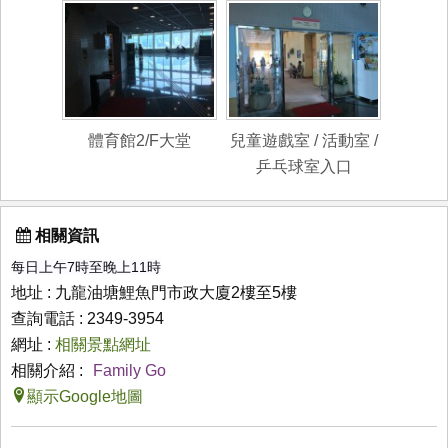
體育館2/F大堂
兒童遊戲室 / 活動室 /
乒乓球室入口
相關資訊
每日上午7時至晚上11時
地址 : 九龍油塘鯉魚門市政大廈2樓至5樓
查詢電話 : 2349-3954
網址 :
相關景點網址
相關介紹 :
Family Go
顯示Google地圖