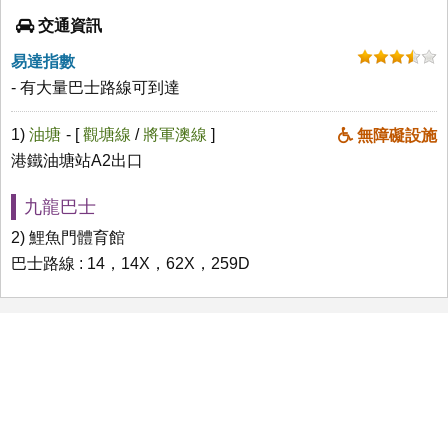
交通資訊
易達指數
- 有大量巴士路線可到達
1)
油塘
- [
觀塘線
/
將軍澳線
]
無障礙設施
港鐵油塘站A2出口
九龍巴士
2) 鯉魚門體育館
巴士路線 : 14，14X，62X，259D