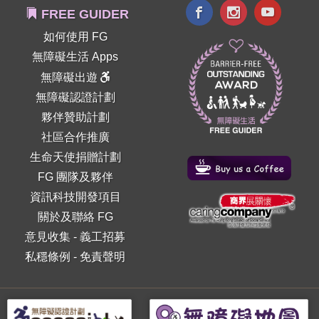
FREE GUIDER
如何使用 FG
無障礙生活 Apps
無障礙出遊
無障礙認證計劃
夥伴贊助計劃
社區合作推廣
生命天使捐贈計劃
FG 團隊及夥伴
資訊科技開發項目
關於及聯絡 FG
意見收集
-
義工招募
私穩條例
-
免責聲明