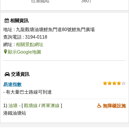
往港鐵站
360）
相關資訊
地址 : 九龍觀塘油塘鯉魚門道80號鯉魚門廣場
查詢電話 : 3194-0118
網址 :
相關景點網址
顯示Google地圖
交通資訊
易達指數
- 有大量巴士路線可到達
1)
油塘
- [
觀塘線
/
將軍澳線
]
無障礙設施
港鐵油塘站