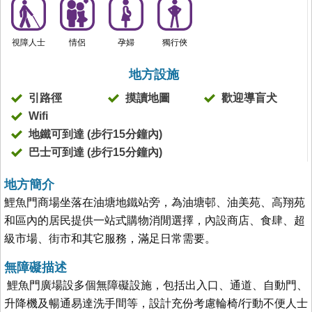
視障人士
情侶
孕婦
獨行俠
地方設施
引路徑
摸讀地圖
歡迎導盲犬
Wifi
地鐵可到達 (步行15分鐘內)
巴士可到達 (步行15分鐘內)
地方簡介
鯉魚門商場坐落在油塘地鐵站旁，為油塘邨、油美苑、高翔苑
和區內的居民提供一站式購物消閒選擇，內設商店、食肆、超
級市場、街市和其它服務，滿足日常需要。
無障礙描述
鯉魚門廣場設多個無障礙設施，包括出入口、通道、自動門、
升降機及暢通易達洗手間等，設計充份考慮輪椅/行動不便人士