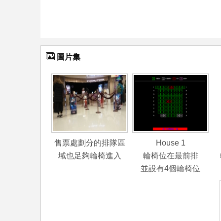
圖片集
售票處劃分的排隊區
House 1
域也足夠輪椅進入
輪椅位在最前排
並設有4個輪椅位