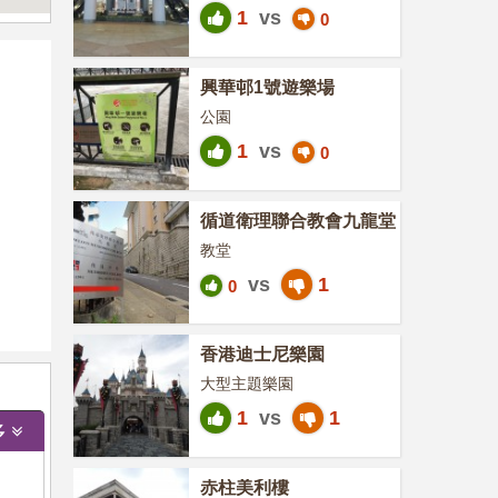
1
vs
0
興華邨1號遊樂場
公園
1
vs
0
循道衛理聯合教會九龍堂
教堂
vs
1
0
香港迪士尼樂園
大型主題樂園
1
vs
1
多
赤柱美利樓