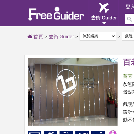
登
去街 Guider
首頁
去街 Guider
百
葵芳
無
景點
戲院
設計
動不