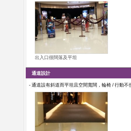
出入口很闊落及平坦
通道設計
- 通道設有斜道而平坦且空間寬闊，輪椅 / 行動