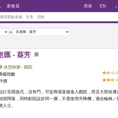
入
新會員
简体
EN
A
老匯 - 葵芳
休憩娛樂
-
戲院
障礙指數
評價
設計呈開放式，沒有門，可從商場直接進入戲院，而且大部份通
相當闊落，同時影院設於同一層，不需使用升降機，適合輪椅／
便人士。