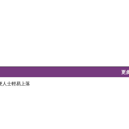
更
不便人士輕易上落