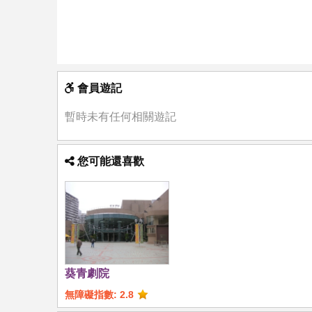
會員遊記
暫時未有任何相關遊記
您可能還喜歡
葵青劇院
無障礙指數: 2.8