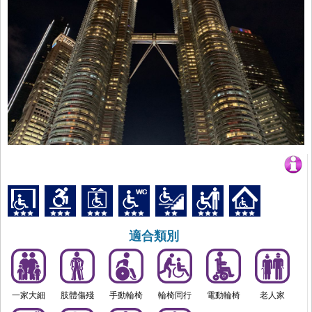
適合類別
一家大細
肢體傷殘
手動輪椅
輪椅同行
電動輪椅
老人家