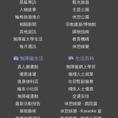
星級專訪
觀光旅遊
人物故事
主題公園
輪椅旅遊推介
休憩公園
相關新聞
宗教建築/博物館
其他資訊
購物指南
無障礙大學生活
教育機構
每月通訊
休憩娛樂
無障礙生活
生活百科
真人圖書館
無障礙網上學習
優惠速遞
傷殘人士就業
復康便利店
住宿暫顧服務
輪友小社區
殘疾人士優惠
無障礙運動
交通安排
最新活動預告
休憩娛樂 - 戲院篇
展能藝術
休憩娛樂 - Karaoke 篇