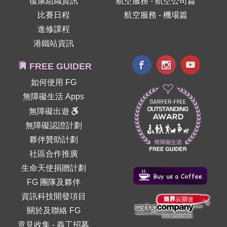
復康組織資訊
航空服務 - 航空公司篇
比賽日程
航空服務 - 機場篇
進修課程
港鐵站資訊
FREE GUIDER
如何使用 FG
無障礙生活 Apps
無障礙出遊
無障礙認證計劃
夥伴贊助計劃
社區合作推廣
生命天使捐贈計劃
FG 團隊及夥伴
資訊科技開發項目
關於及聯絡 FG
意見收集
-
義工招募